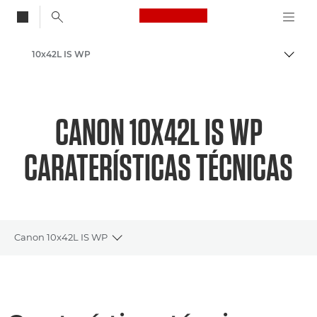
Canon Logo, back to
10x42L IS WP
Alter
Canon
CANON 10X42L IS WP
CARATERÍSTICAS TÉCNICAS
Canon 10x42L IS WP
Toggle breadcrumbs
Descrição geral
Caraterísticas técnicas