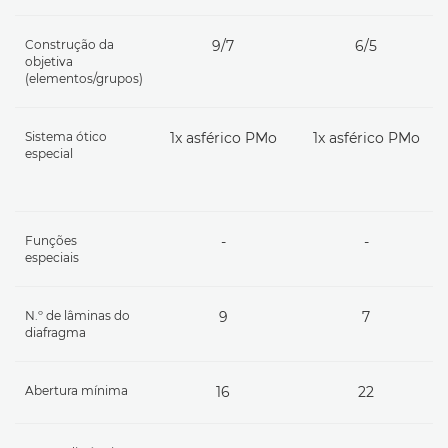
Construção da
9/7
6/5
objetiva
(elementos/grupos)
Sistema ótico
1x asférico PMo
1x asférico PMo
especial
Funções
-
-
especiais
N.º de lâminas do
9
7
diafragma
Abertura mínima
16
22