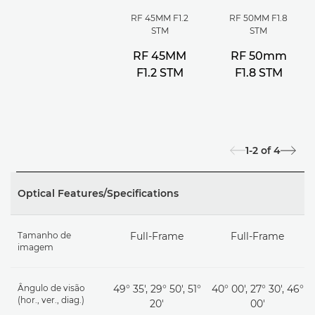
RF 45MM F1.2
RF 50MM F1.8
STM
STM
RF 45MM
RF 50mm
F1.2 STM
F1.8 STM
1-2
of
4
Optical Features/Specifications
Tamanho de
Full-Frame
Full-Frame
imagem
Ângulo de visão
49° 35', 29° 50', 51°
40° 00′, 27° 30′, 46°
(hor., ver., diag.)
20'
00′