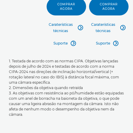
COMPRAR
COMPRAR
AGORA
AGORA
Caraterísticas
Caraterísticas


técnicas
técnicas
Suporte
Suporte


1. Testada de acordo com as normas CIPA. Objetivas lançadas
depois de julho de 2024 e testadas de acordo com a norma
CIPA-2024 nas direções de inclinação horizontal/vertical (+
rotação lateral no caso do IBIS) à distância focal máxima, com
uma câmara específica.
2. Dimensões da objetiva quando retraída
3. As objetivas com resistência ao pó/humidade estão equipadas
com um anel de borracha na baioneta da objetiva, o que pode
causar uma ligeira abrasão na montagem da câmara. Isto não
afeta de nenhum modo o desempenho da objetiva nem da
câmara.