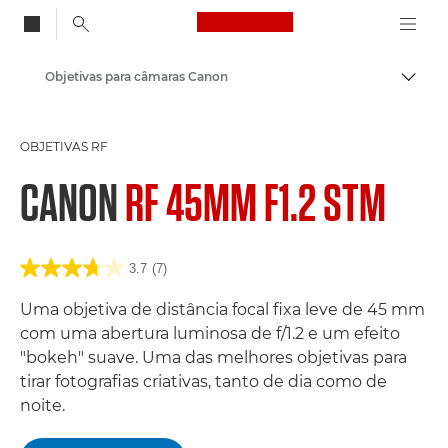
Canon Logo, back to
Objetivas para câmaras Canon
Alter
Canon
OBJETIVAS RF
CANON
RF 45MM F1.2 STM
3.7
(7)
Uma objetiva de distância focal fixa leve de 45 mm
com uma abertura luminosa de f/1.2 e um efeito
"bokeh" suave. Uma das melhores objetivas para
tirar fotografias criativas, tanto de dia como de
noite.