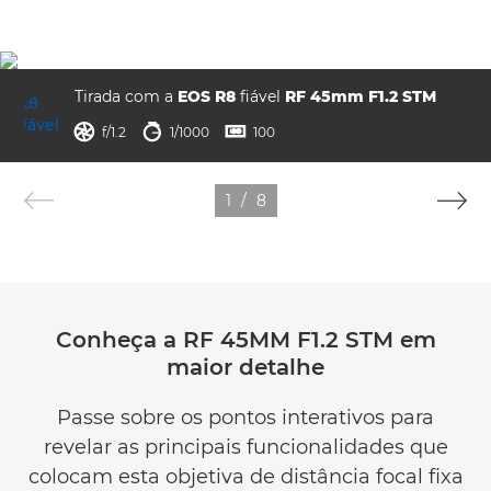
Tirada com a
EOS R8
fiável
RF 45mm F1.2 STM
abertura
velocidade do obturador
ISO



f/1.2
1/1000
100
1
/
8
Conheça a RF 45MM F1.2 STM em
maior detalhe
Passe sobre os pontos interativos para
revelar as principais funcionalidades que
colocam esta objetiva de distância focal fixa