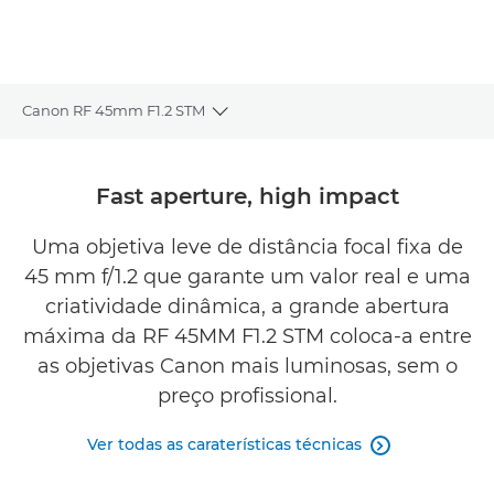
Canon RF 45mm F1.2 STM
Toggle breadcrumbs
Descrição geral
Fast aperture, high impact
Caraterísticas técnicas
Uma objetiva leve de distância focal fixa de
45 mm f/1.2 que garante um valor real e uma
Galeria
criatividade dinâmica, a grande abertura
Comentários
máxima da RF 45MM F1.2 STM coloca-a entre
as objetivas Canon mais luminosas, sem o
Suporte
preço profissional.
ENCONTRE UM VAREJISTA
Ver todas as caraterísticas técnicas
