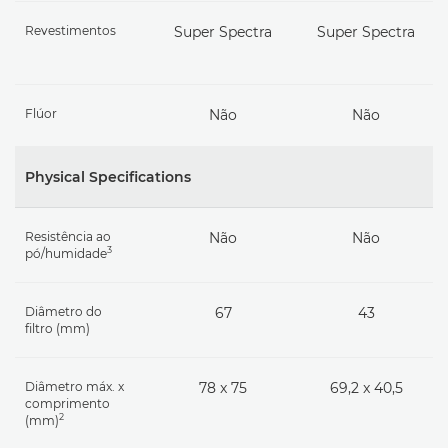
Revestimentos
Super Spectra
Super Spectra
Flúor
Não
Não
Physical Specifications
Resistência ao
Não
Não
3
pó/humidade
Diâmetro do
67
43
filtro (mm)
Diâmetro máx. x
78 x 75
69,2 x 40,5
comprimento
2
(mm)