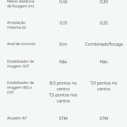
Menor distância
0,45
0,30
de focagem (m)
Ampliação
0,13
0,25
máxima (x)
Anel de controlo
Sim
Combinado/focage
Estabilizador de
Não
Não
1
imagem OIS
Estabilizador de
8,0 pontos no
7,0 pontos no
imagem IBIS x
centro
centro
1
OIS
7,5 pontos nos
cantos
Atuador AF
STM
STM