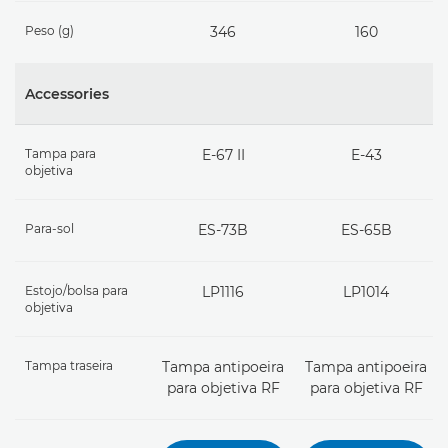
Peso (g)
346
160
Accessories
Tampa para
E-67 II
E-43
objetiva
Para-sol
ES-73B
ES-65B
Estojo/bolsa para
LP1116
LP1014
objetiva
Tampa traseira
Tampa antipoeira
Tampa antipoeira
para objetiva RF
para objetiva RF