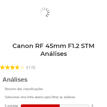
Canon RF 45mm F1.2 STM
Análises
3.7
(7)
3.7
em
5
estrelas.
7
análises