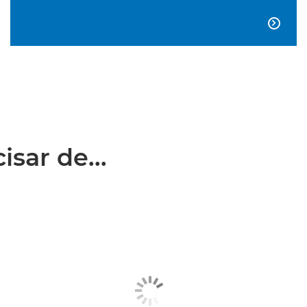

sar de...