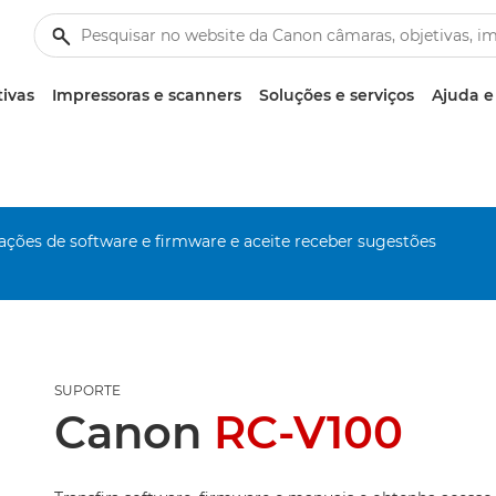
tivas
Impressoras e scanners
Soluções e serviços
Ajuda e
zações de software e firmware e aceite receber sugestões
SUPORTE
Canon
RC-V100