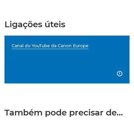
Ligações úteis
Canal do YouTube da Canon Europe

Também pode precisar de...