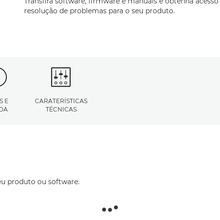
Transfira software, firmware e manuais e obtenha acesso
resolução de problemas para o seu produto.
S E
CARATERÍSTICAS
DA
TÉCNICAS
eu produto ou software.