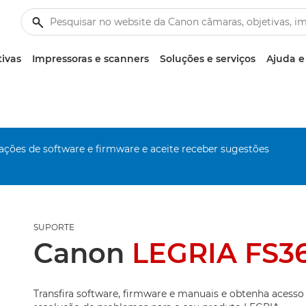
tivas
Impressoras e scanners
Soluções e serviços
Ajuda e
zações de software e firmware e aceite receber sugestões
SUPORTE
Canon
LEGRIA FS3
Transfira software, firmware e manuais e obtenha acesso