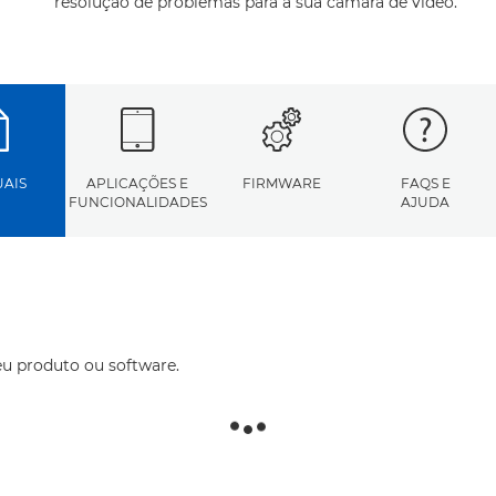
resolução de problemas para a sua câmara de vídeo.
AIS
APLICAÇÕES E
FIRMWARE
FAQS E
FUNCIONALIDADES
AJUDA
eu produto ou software.