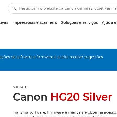
tivas
Impressoras e scanners
Soluções e serviços
Ajuda e
zações de software e firmware e aceite receber sugestões
SUPORTE
Canon
HG20 Silver
Transfira software, firmware e manuais e obtenha acesso