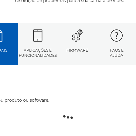
resolução de problemas para a sua câmara de vídeo.
AIS
APLICAÇÕES E
FIRMWARE
FAQS E
FUNCIONALIDADES
AJUDA
eu produto ou software.