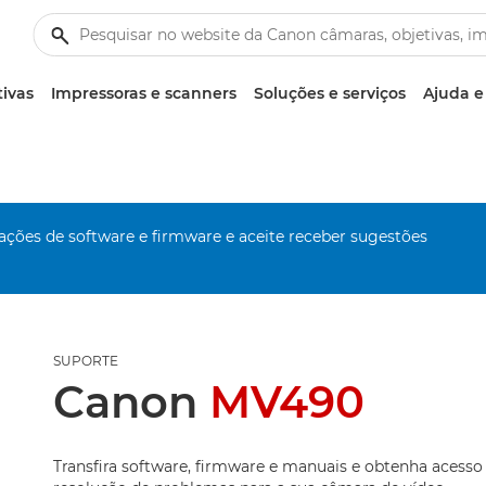
tivas
Impressoras e scanners
Soluções e serviços
Ajuda e
zações de software e firmware e aceite receber sugestões
SUPORTE
Canon
MV490
Transfira software, firmware e manuais e obtenha acesso