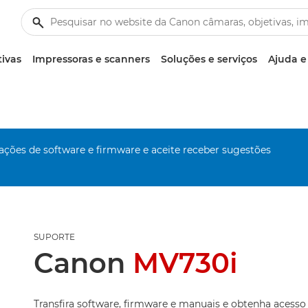
tivas
Impressoras e scanners
Soluções e serviços
Ajuda e
zações de software e firmware e aceite receber sugestões
SUPORTE
Canon
MV730i
Transfira software, firmware e manuais e obtenha acesso