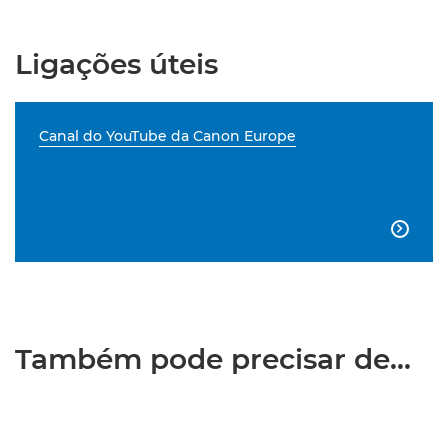
Ligações úteis
Canal do YouTube da Canon Europe

Também pode precisar de...