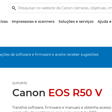
tivas
Impressoras e scanners
Soluções e serviços
Ajuda e
zações de software e firmware e aceite receber sugestões
SUPORTE
Canon
EOS R50 V
Transfira software, firmware e manuais e obtenha acesso