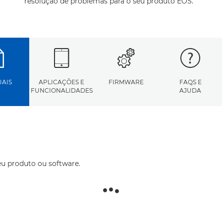
resolução de problemas para o seu produto EOS.
AIS
APLICAÇÕES E
FIRMWARE
FAQS E
FUNCIONALIDADES
AJUDA
eu produto ou software.