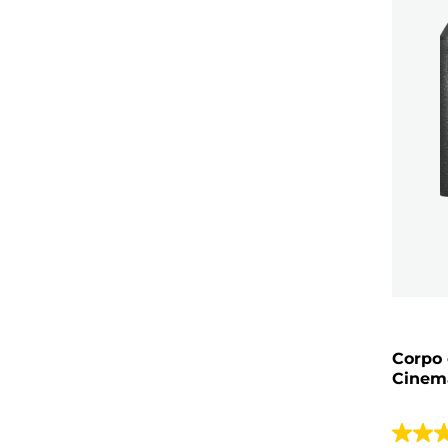
Corpo
Cinem
4.4