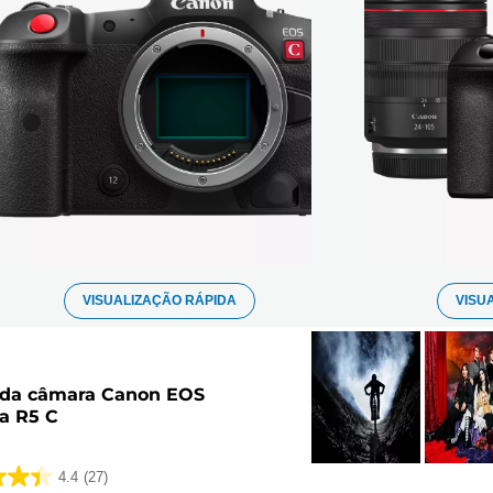
VISUALIZAÇÃO RÁPIDA
VISU
 da câmara Canon EOS
a R5 C
4.4
(27)