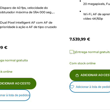
20 megapixels, Fu
103
Disparo de 40 fps, velocidade do
es
análises
obturador máxima de 1/64 000 seg.,
Wi-Fi, AF de apr
sensor sobreposto de 24 MP
vídeo 4K/60p
Dual Pixel Intelligent AF com AF de
prioridade à ação e AF de tipo cruzado
7.539,99 €
99 €
Entrega normal gratuit
ga normal gratuita
Com stock online
k online
ADICIONAR AO CES
DICIONAR AO CESTO
Adicionar à lista de pedi
onar à lista de pedidos