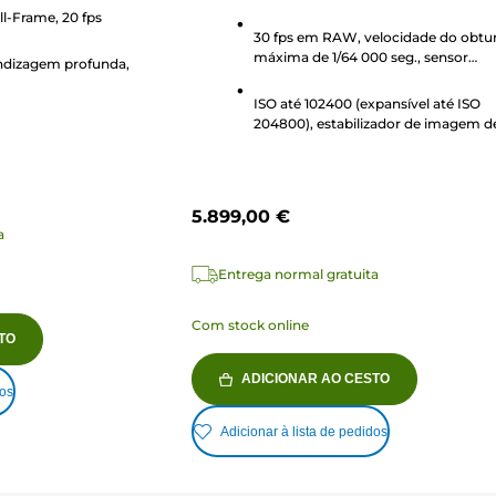
ll-Frame, 20 fps
169
30 fps em RAW, velocidade do obtu
análises
máxima de 1/64 000 seg., sensor
endizagem profunda,
sobreposto com retroiluminação de
MP
ISO até 102400 (expansível até ISO
204800), estabilizador de imagem d
8 pontos¹, vídeo RAW em 6K
5.899,00 €
a
Entrega normal gratuita
Com stock online
TO
ADICIONAR AO CESTO
dos
Adicionar à lista de pedidos