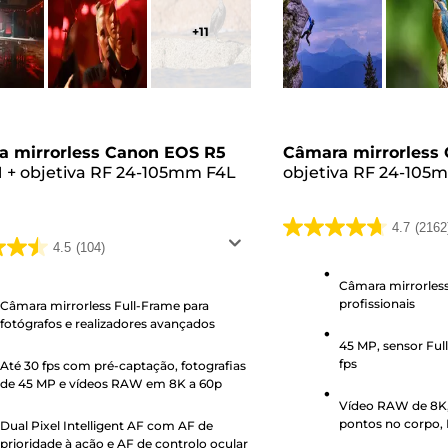
+
11
a mirrorless Canon EOS R5
Câmara mirrorless
I
+
objetiva RF 24-105mm F4L
objetiva RF 24-105
M
4.7
(2162
4.7
4.5
(104)
em
5
Câmara mirrorless
profissionais
Câmara mirrorless Full-Frame para
estrelas.
fotógrafos e realizadores avançados
s.
2162
45 MP, sensor Ful
análises
fps
Até 30 fps com pré-captação, fotografias
es
de 45 MP e vídeos RAW em 8K a 60p
Vídeo RAW de 8K, 
pontos no corpo, 
Dual Pixel Intelligent AF com AF de
prioridade à ação e AF de controlo ocular