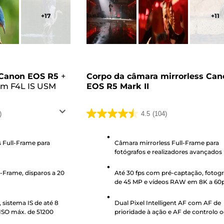
+
17
+
11
 Canon EOS R5
+
Corpo da câmara mirrorless Can
mm F4L IS USM
EOS R5 Mark II
)
4.5
(104)
4.5
em
5
 Full-Frame para
Câmara mirrorless Full-Frame para
fotógrafos e realizadores avançados
estrelas.
104
l-Frame, disparos a 20
Até 30 fps com pré-captação, fotogr
análises
de 45 MP e vídeos RAW em 8K a 60
sistema IS de até 8
Dual Pixel Intelligent AF com AF de
ISO máx. de 51200
prioridade à ação e AF de controlo o