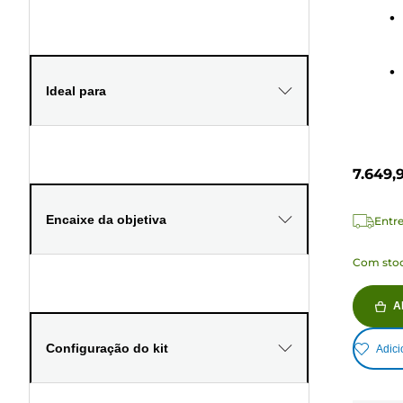
19
anális
Ideal para
7.649,
Encaixe da objetiva
Entre
Com stoc
A
Configuração do kit
Adici