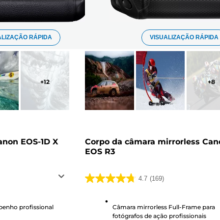
ALIZAÇÃO RÁPIDA
VISUALIZAÇÃO RÁPIDA
+
12
+
8
anon EOS-1D X
Corpo da câmara mirrorless Can
EOS R3
4.7
(169)
4.7
em
5
enho profissional
Câmara mirrorless Full-Frame para
fotógrafos de ação profissionais
estrelas.