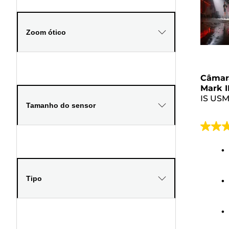
Zoom ótico
Câmar
Mark I
IS US
Tamanho do sensor
4.5
em
5
estrela
Tipo
104
anális