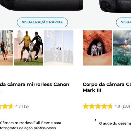
VISUALIZAÇÃO RÁPIDA
VISU
+
11
da câmara mirrorless Canon
Corpo da câmara C
1
Mark III
4.7
(19)
4.8
(103)
4.8
em
Câmara mirrorless Full-Frame para
5
O auge do desemp
fotógrafos de ação profissionais
s.
estrelas.