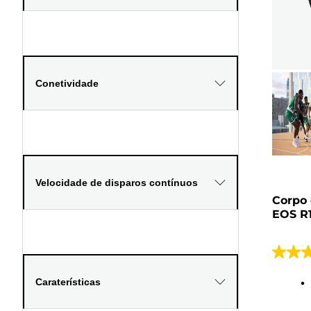
Conetividade
Velocidade de disparos contínuos
Corpo 
EOS R
4.7
em
Caraterísticas
5
estrela