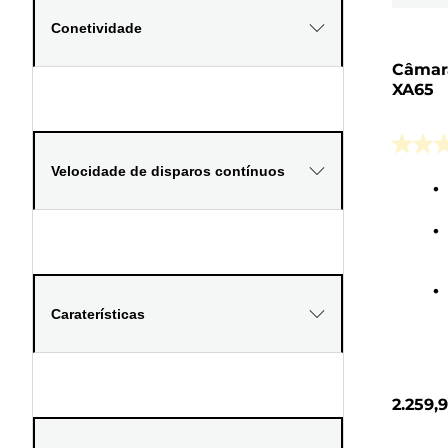
Conetividade
Câmara
XA65
0.0
Velocidade de disparos contínuos
em
5
estrela
Caraterísticas
2.259,