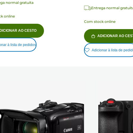
ga normal gratuita
Entrega normal gratuit
k online
Com stock online
DICIONAR AO CESTO
ADICIONAR AO CES
onar à lista de pedidos
Adicionar à lista de pedi