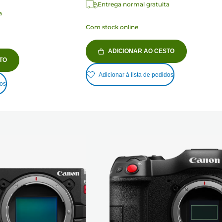
Entrega normal gratuita
a
Com stock online
ADICIONAR AO CESTO
TO
Adicionar à lista de pedidos
dos