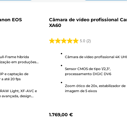
anon EOS
Câmara de vídeo profissional C
XA60
5.0
(2)
5.0
em
ll-Frame híbrida
Câmara de vídeo profissional 4K U
5
lização em produções
estrelas.
Sensor CMOS de tipo 1/2,3",
2
0P e captação de
processamento DIGIC DV6
análises
a até 20 fps
Zoom ótico de 20x, estabilizador de
RAW Light, XF-AVC e
imagem de 5 eixos
e avançada, design
1.769,00 €