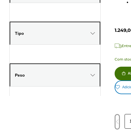
anális
1.249,
Tipo
Entre
Com stoc
A
Peso
Adici