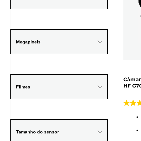
Megapixels
Câmar
HF G7
Filmes
4.4
em
5
estrela
Tamanho do sensor
7