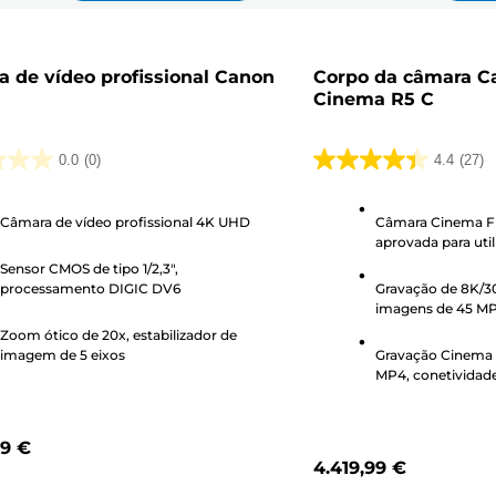
 de vídeo profissional Canon
Corpo da câmara C
Cinema R5 C
0.0
(0)
4.4
(27)
4.4
em
Câmara de vídeo profissional 4K UHD
Câmara Cinema Fu
5
aprovada para uti
s.
estrelas.
da Netflix
Sensor CMOS de tipo 1/2,3",
27
processamento DIGIC DV6
Gravação de 8K/3
análises
imagens de 45 MP 
Zoom ótico de 20x, estabilizador de
imagem de 5 eixos
Gravação Cinema 
MP4, conetividad
compacto
99 €
4.419,99 €