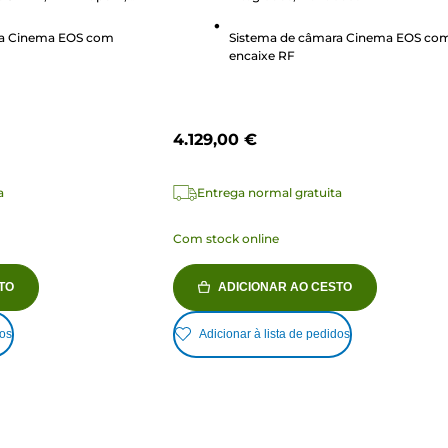
análises
ra Cinema EOS com
Sistema de câmara Cinema EOS co
encaixe RF
4.129,00 €
a
Entrega normal gratuita
Com stock online
TO
ADICIONAR AO CESTO
dos
Adicionar à lista de pedidos