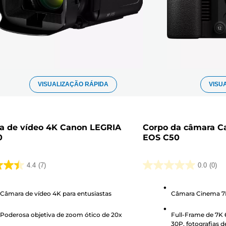
VISUALIZAÇÃO RÁPIDA
VISU
a de vídeo 4K Canon LEGRIA
Corpo da câmara C
0
EOS C50
4.4
(7)
0.0
(0)
0.0
em
Câmara de vídeo 4K para entusiastas
Câmara Cinema 7K
5
s.
estrelas.
Poderosa objetiva de zoom ótico de 20x
Full-Frame de 7K 
30P, fotografias d