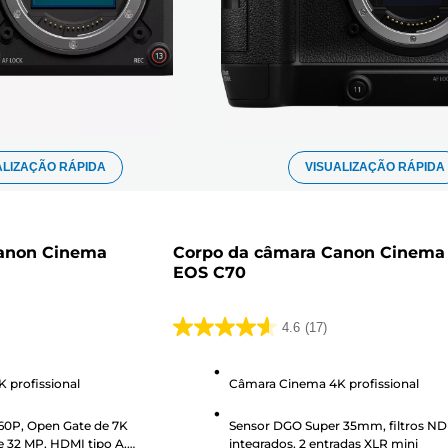
ALIZAÇÃO RÁPIDA
VISUALIZAÇÃO RÁPIDA
anon Cinema
Corpo da câmara Canon Cinema
EOS C70
4.6
(17)
4.6
em
 profissional
Câmara Cinema 4K profissional
5
estrelas.
60P, Open Gate de 7K
Sensor DGO Super 35mm, filtros ND
17
e 32 MP, HDMI tipo A,
integrados, 2 entradas XLR mini