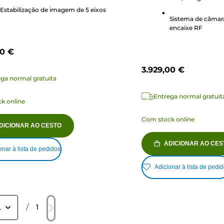
es
código de tempo
Estabilização de imagem de 5 eixos
Sistema de câma
encaixe RF
00 €
3.929,00 €
ga normal gratuita
Entrega normal gratuit
k online
Com stock online
DICIONAR AO CESTO
ADICIONAR AO CES
onar à lista de pedidos
Adicionar à lista de pedi
/
1