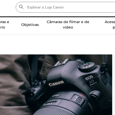
ras e
Câmaras de filmar e de
Acess
Objetivas
rio
vídeo
p