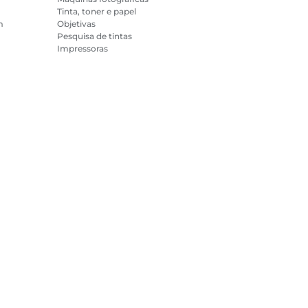
Tinta, toner e papel
m
Objetivas
Pesquisa de tintas
Impressoras
Câmaras de vídeo
Acessórios e
k
merchandising
Mais vendidos
 sobre cookies
Configurações de cookies