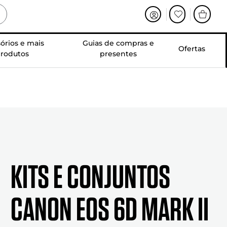
órios e mais
Guias de compras e
Ofertas
rodutos
presentes
Kits e conjuntos
Canon EOS 6D Mark II