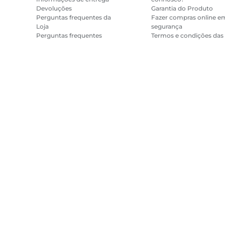
Devoluções
Garantia do Produto
Perguntas frequentes da
Fazer compras online e
Loja
segurança
Perguntas frequentes
Termos e condições das
Repeat & Save
promoções
Termos e condições da
subscrição do Printer In
Mapa do site
Termos de venda
Política de privacidade
Informações
Copyright
2026.
Todos os direitos reservados.