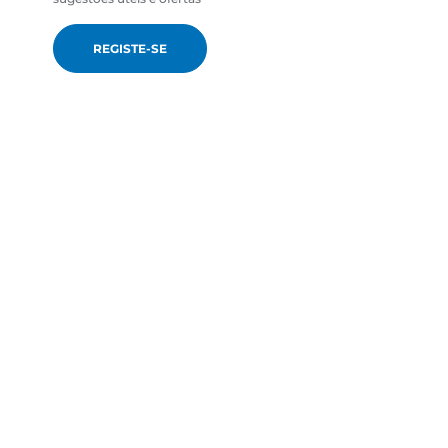
REGISTE-SE
pt-PT
Canon Europa N.V. Bovenkerkerweg 59, 1185 XB Amstel
Holanda Registada em Amesterdão com o n.º: 33166721