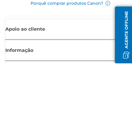
Porquê comprar produtos Canon?
AGENTE OFFLINE
Apoio ao cliente
Informação
Shop
Registar-se para notícias Canon
Receba atualizações regulares por e-mail sobre novos produtos,
sugestões úteis e ofertas
REGISTE-SE