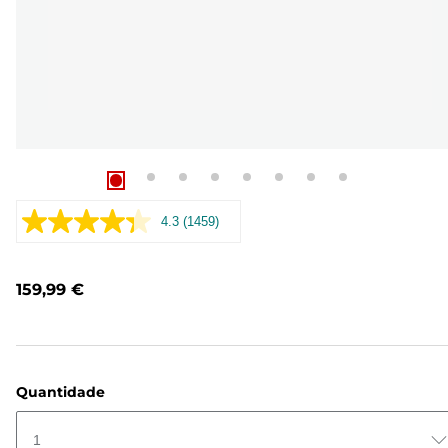
4.3
(1459)
Leu
1459
análises.
Link
159,99 €
para
a
mesma
página.
Quantidade
1