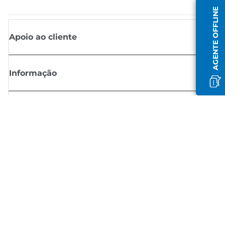
AGENTE OFFLINE
Apoio ao cliente
Informação
Shop
Registar-se para notícias Canon
Receba atualizações regulares por e-mail sobre novos produtos,
sugestões úteis e ofertas
REGISTE-SE