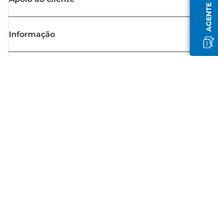
AGENTE OFFLINE
Informação
Shop
Registar-se para notícias Canon
Receba atualizações regulares por e-mail sobre novos produtos,
sugestões úteis e ofertas
REGISTE-SE
Termos de venda
Política de privacidade
Informações sobre cookies