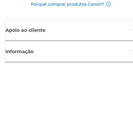
Porquê comprar produtos Canon?
Apoio ao cliente
Informação
Shop
Registar-se para notícias Canon
Receba atualizações regulares por e-mail sobre novos produtos,
sugestões úteis e ofertas
REGISTE-SE