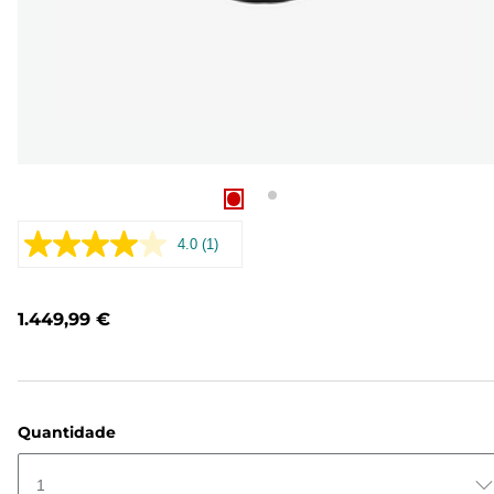
4.0
(1)
Leu
uma
análise.
Link
1.449,99 €
para
a
mesma
página.
Quantidade
1