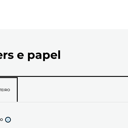
ers e papel
TEIRO
xo