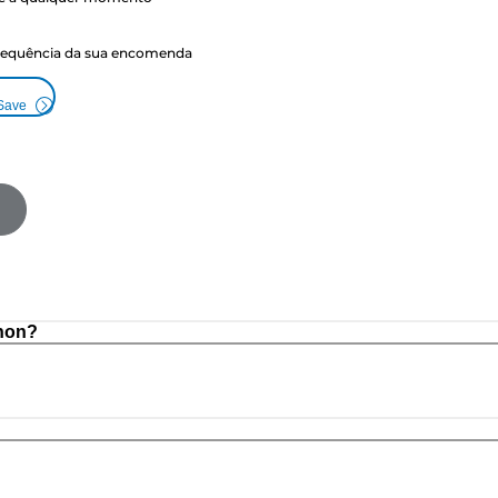
frequência da sua encomenda
 Save
non?