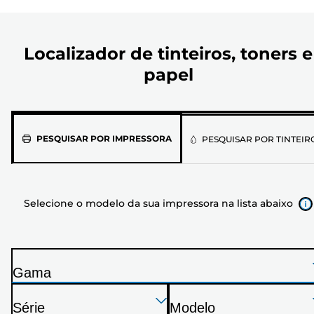
Localizador de tinteiros, toners e
papel
Selecione
PESQUISAR POR IMPRESSORA
PESQUISAR POR TINTEIR
o
modelo
da
Selecione o modelo da sua impressora na lista abaixo
sua
impressora
na
lista
Gama
abaixo
I
Pressione
Pressione
Pressione
m
Série
Modelo