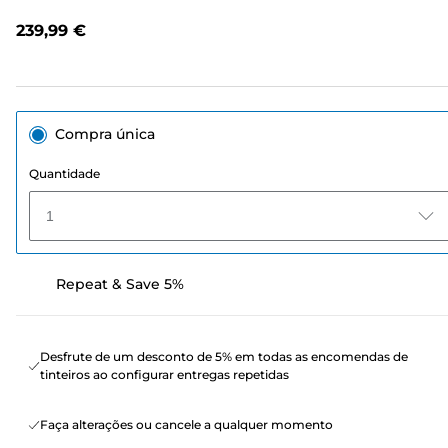
de
classificação.
239,99 €
Link
para
a
mesma
página.
Compra única
Quantidade
1
Repeat & Save 5%
Desfrute de um desconto de 5% em todas as encomendas de
tinteiros ao configurar entregas repetidas
Faça alterações ou cancele a qualquer momento