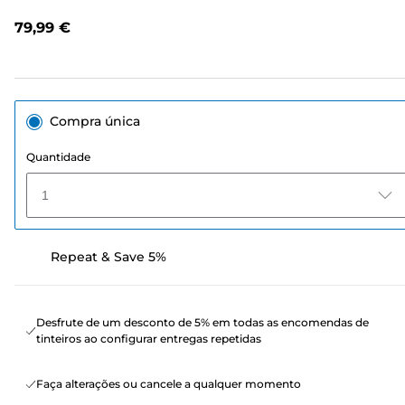
análises.
Link
79,99 €
para
a
mesma
página.
Compra única
Quantidade
1
Repeat & Save 5%
Desfrute de um desconto de 5% em todas as encomendas de
tinteiros ao configurar entregas repetidas
Faça alterações ou cancele a qualquer momento