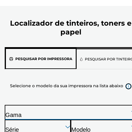
Localizador de tinteiros, toners e
papel
Selecione
PESQUISAR POR IMPRESSORA
PESQUISAR POR TINTEIR
o
modelo
da
Selecione o modelo da sua impressora na lista abaixo
sua
impressora
na
lista
Gama
abaixo
I
Pressione
Pressione
Pressione
m
Série
Modelo