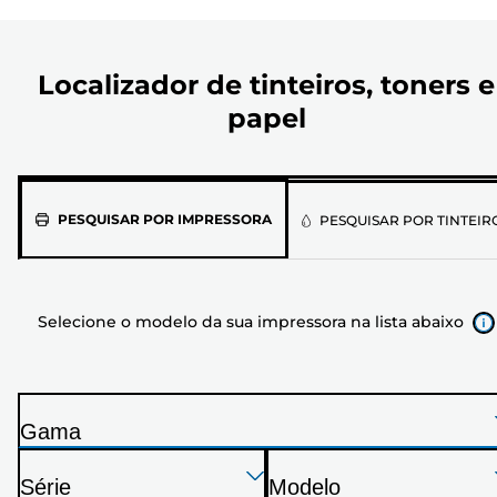
Localizador de tinteiros, toners e
papel
Selecione
PESQUISAR POR IMPRESSORA
PESQUISAR POR TINTEIR
o
modelo
da
Selecione o modelo da sua impressora na lista abaixo
sua
impressora
na
lista
Gama
abaixo
I
Pressione
Pressione
Pressione
m
Série
Modelo