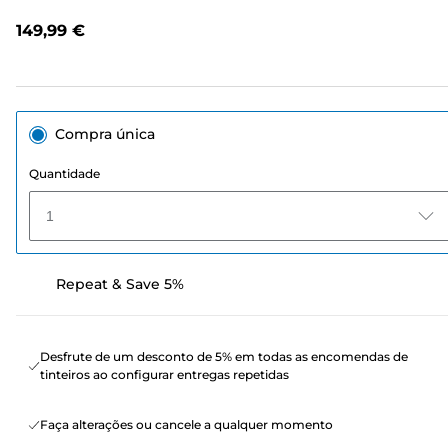
análises.
Link
149,99 €
para
a
mesma
página.
Compra única
Quantidade
1
Repeat & Save 5%
Desfrute de um desconto de 5% em todas as encomendas de
tinteiros ao configurar entregas repetidas
Faça alterações ou cancele a qualquer momento