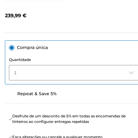
valor
de
classificação.
239,99 €
Link
para
a
mesma
página.
Compra única
Quantidade
1
Repeat & Save 5%
Desfrute de um desconto de 5% em todas as encomendas de
tinteiros ao configurar entregas repetidas
Faça alterações ou cancele a qualquer momento