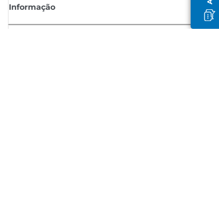
Informação
Shop
Registar-se para notícias Canon
Receba atualizações regulares por e-mail sobre novos produtos,
sugestões úteis e ofertas
REGISTE-SE
Termos de venda
Política de privacidade
Informações sobre cookies
Configurações de cookies