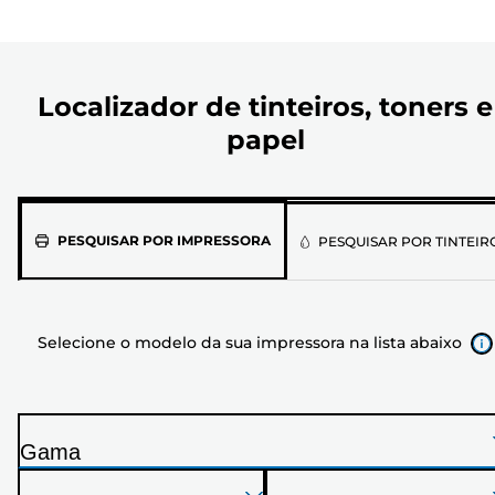
Localizador de tinteiros, toners e
papel
Selecione
PESQUISAR POR IMPRESSORA
PESQUISAR POR TINTEIR
o
modelo
da
Selecione o modelo da sua impressora na lista abaixo
sua
impressora
na
lista
Gama
abaixo
I