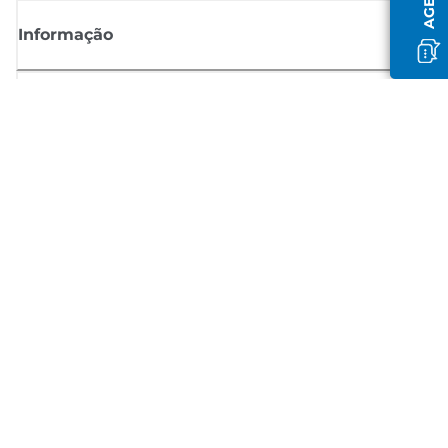
Informação
Shop
Registar-se para notícias Canon
Receba atualizações regulares por e-mail sobre novos produtos,
sugestões úteis e ofertas
REGISTE-SE
Termos de venda
Política de privacidade
Informações sobre cookies
Configurações de cookies