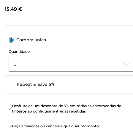
análises.
Link
15,49 €
para
a
mesma
página.
Compra única
Quantidade
1
Repeat & Save 5%
Desfrute de um desconto de 5% em todas as encomendas de
tinteiros ao configurar entregas repetidas
Faça alterações ou cancele a qualquer momento