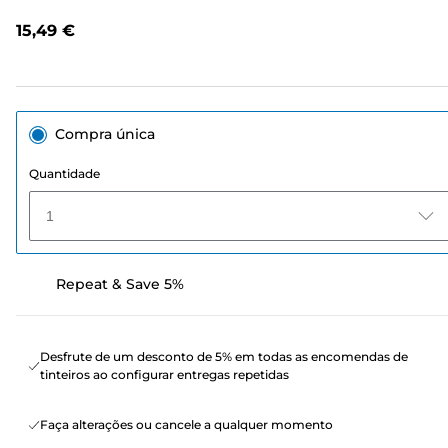
análises.
Link
15,49 €
para
a
mesma
página.
Compra única
Quantidade
1
Repeat & Save 5%
Desfrute de um desconto de 5% em todas as encomendas de
tinteiros ao configurar entregas repetidas
Faça alterações ou cancele a qualquer momento