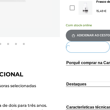
Frasco d
15,49 €
Com stock online
ADICIONAR AO CESTO
Loading...
Porquê comprar na Ca
ICIONAL
Destaques
soras selecionadas
 de dois para três anos.
Características técnica