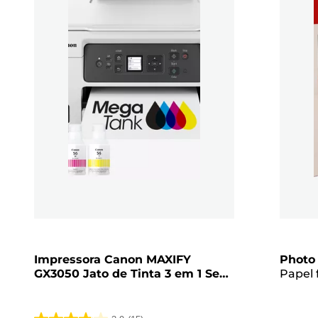
Impressora Canon MAXIFY
Photo
GX3050 Jato de Tinta 3 em 1 Sem
Papel 
Fios MegaTank com Tinteiros
201 de 
Recarregáveis
Pacote