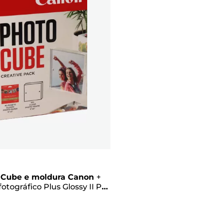
 Cube e moldura Canon
+
fotográfico Plus Glossy II PP-
13 x 13 cm (40 folhas) –
 criativo, rosa