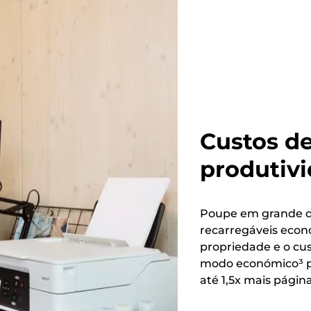
Custos de
produtivi
Poupe em grande dur
recarregáveis econ
propriedade e o cu
modo económico³ p
até 1,5x mais pági