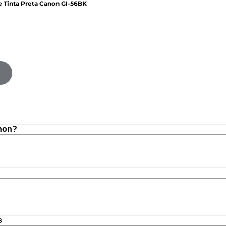
e Tinta Preta Canon GI-56BK
non?
s