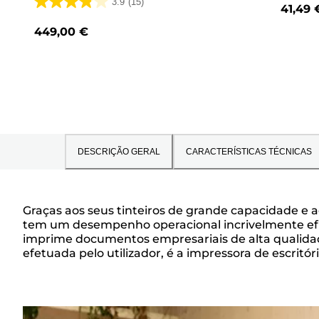
3.9
(15)
41,49 
3.9
em
449,00 €
5
estrelas.
15
análises
DESCRIÇÃO GERAL
CARACTERÍSTICAS TÉCNICAS
Graças aos seus tinteiros de grande capacidade e 
tem um desempenho operacional incrivelmente efic
Descrição
imprime documentos empresariais de alta qualida
efetuada pelo utilizador, é a impressora de escrit
geral