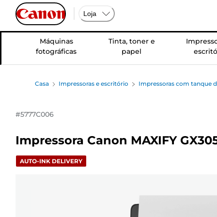
Loja
Máquinas
Tinta, toner e
Impresso
fotográficas
papel
escritó
Casa
Impressoras e escritório
Impressoras com tanque de
#
5777C006
Impressora Canon MAXIFY GX3050
AUTO-INK DELIVERY