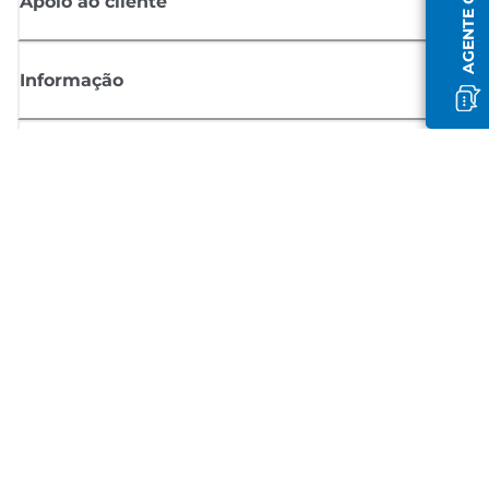
AGENTE OFFLINE
Apoio ao cliente
Informação
Shop
Registar-se para notícias Canon
Receba atualizações regulares por e-mail sobre novos produtos,
sugestões úteis e ofertas
REGISTE-SE
Termos de venda
Política de privacidade
Informações sobre cookies