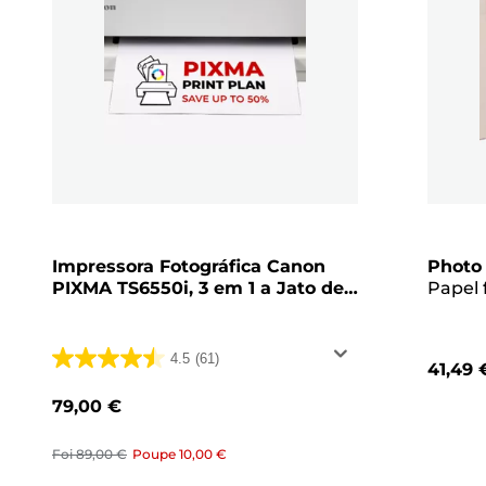
Impressora Fotográfica Canon
Photo
PIXMA TS6550i, 3 em 1 a Jato de
Papel 
Tinta, Wireless e a cores
201 de 
Pacote
4.5
(61)
41,49 
4.5
em
79,00 €
5
estrelas.
Foi
89,00 €
Poupe
10,00 €
61