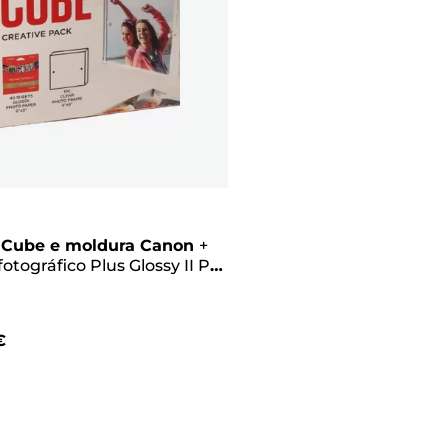
 Cube e moldura Canon
+
fotográfico Plus Glossy II PP-
13 x 13 cm (40 folhas) –
 criativo, rosa
€