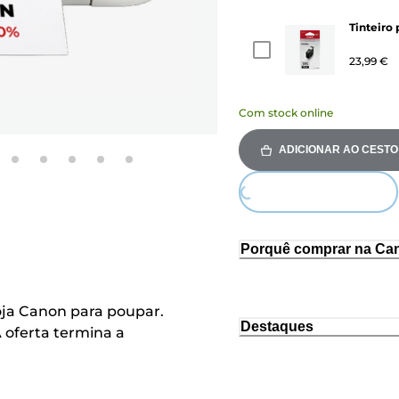
Tinteiro
23,99 €
Com stock online
ADICIONAR AO CESTO
Loading...
Porquê comprar na Ca
ja Canon para poupar.
Destaques
 oferta termina a