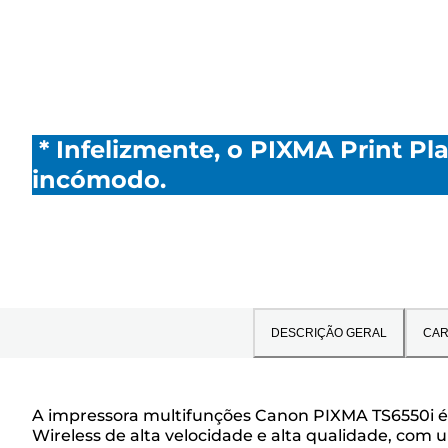
análises
* Infelizmente, o PIXMA Print Pl
incómodo.
DESCRIÇÃO GERAL
CAR
A impressora multifunções Canon PIXMA TS6550i é
Wireless de alta velocidade e alta qualidade, co