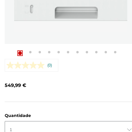
(0)
Sem
valor
de
classificação.
549,99 €
Link
para
a
mesma
página.
Quantidade
1