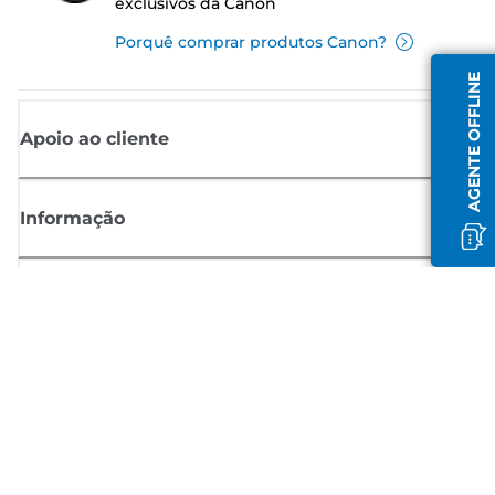
exclusivos da Canon
Porquê comprar produtos Canon?
AGENTE OFFLINE
Apoio ao cliente
Informação
Shop
Registar-se para notícias Canon
Receba atualizações regulares por e-mail sobre novos produtos,
sugestões úteis e ofertas
REGISTE-SE