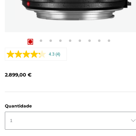
4.3
(4)
Leu
4
análises.
Link
2.899,00 €
para
a
mesma
página.
Quantidade
1