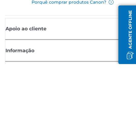
Porquê comprar produtos Canon?
AGENTE OFFLINE
Apoio ao cliente
Informação
Shop
Registar-se para notícias Canon
Receba atualizações regulares por e-mail sobre novos produtos,
sugestões úteis e ofertas
REGISTE-SE