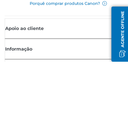
Porquê comprar produtos Canon?
AGENTE OFFLINE
Apoio ao cliente
Informação
Shop
Registar-se para notícias Canon
Receba atualizações regulares por e-mail sobre novos produtos,
sugestões úteis e ofertas
REGISTE-SE