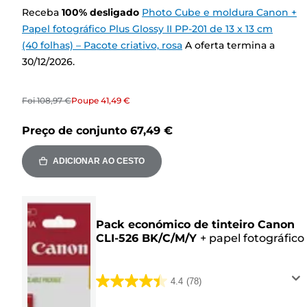
Receba
100
%
desligado
Photo Cube e moldura Canon +
Papel fotográfico Plus Glossy II PP-201 de 13 x 13 cm
(40 folhas) – Pacote criativo, rosa
A oferta termina a
30/12/2026.
Foi
108,97 €
Poupe
41,49 €
Preço de conjunto
67,49 €
ADICIONAR AO CESTO
Pack económico de tinteiro Canon
CLI-526 BK/C/M/Y
+
papel fotográfico
4.4
(78)
4.4
em