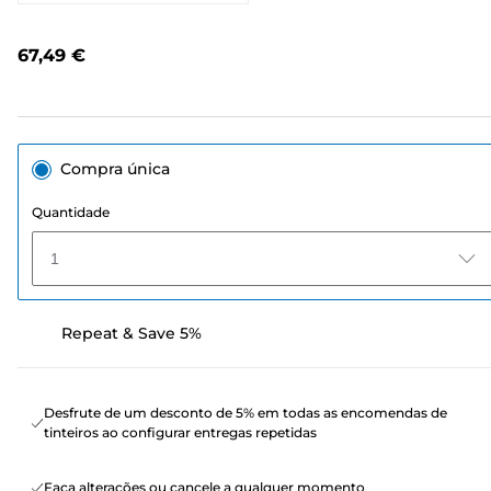
78
análises.
Link
67,49 €
para
a
mesma
página.
Compra única
Quantidade
1
Repeat & Save 5%
Desfrute de um desconto de 5% em todas as encomendas de
tinteiros ao configurar entregas repetidas
Faça alterações ou cancele a qualquer momento