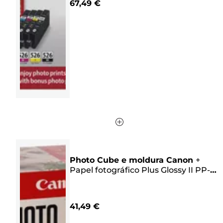
67,49 €
5
estrelas.
78
análises
Photo Cube e moldura Canon
+
Papel fotográfico Plus Glossy II PP-
201 de 13 x 13 cm (40 folhas) – Pacote
criativo, rosa
41,49 €