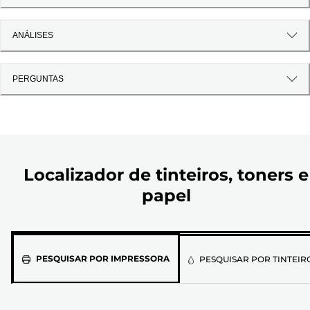
ANÁLISES
PERGUNTAS
Localizador de tinteiros, toners e
papel
Selecione
PESQUISAR POR IMPRESSORA
PESQUISAR POR TINTEIR
o
modelo
da