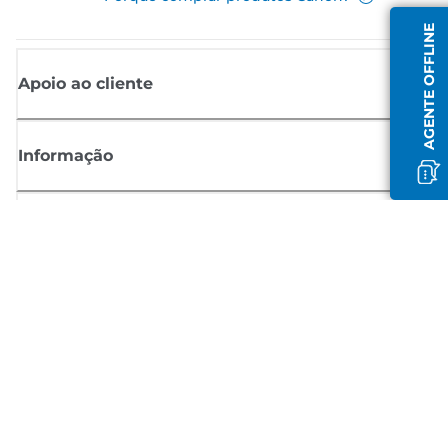
AGENTE OFFLINE
Apoio ao cliente
Informação
Shop
Registar-se para notícias Canon
Receba atualizações regulares por e-mail sobre novos produtos,
sugestões úteis e ofertas
REGISTE-SE