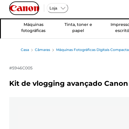
Loja
Máquinas
Tinta, toner e
Impresso
fotográficas
papel
escritó
Casa
Câmaras
Máquinas Fotográficas Digitais Compacta
#
5946C005
Kit de vlogging avançado Canon