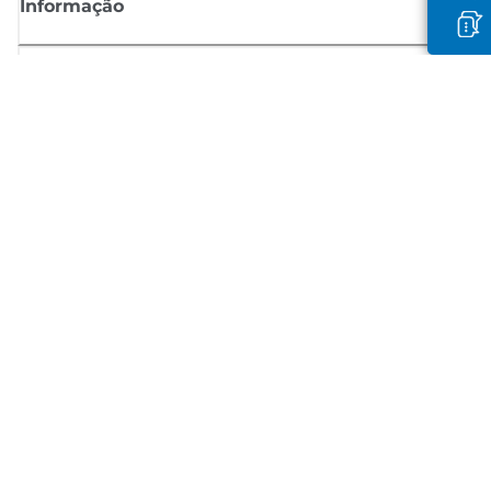
Informação
Shop
Registar-se para notícias Canon
Receba atualizações regulares por e-mail sobre novos produtos,
sugestões úteis e ofertas
REGISTE-SE
Termos de venda
Política de privacidade
Informações sobre cookies
Configurações de cookies