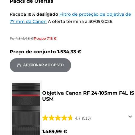
Packs de Ofertas
Receba
10
%
desligado
Filtro de proteção de objetiva de
77 mm da Canon
A oferta termina a 30/09/2026.
Foi
1.541,48 €
Poupe
7,15 €
Preço de conjunto
1.534,33 €
ADICIONAR AO CESTO
Objetiva Canon RF 24-105mm F4L IS
USM
4.7
(513)
4.7
em
1.469,99 €