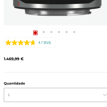
4.7
(513)
Leu
513
análises.
Link
1.469,99 €
para
a
mesma
página.
Quantidade
1