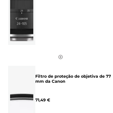
5
estrelas.
513
análises
Filtro de proteção de objetiva de 77
mm da Canon
71,49 €