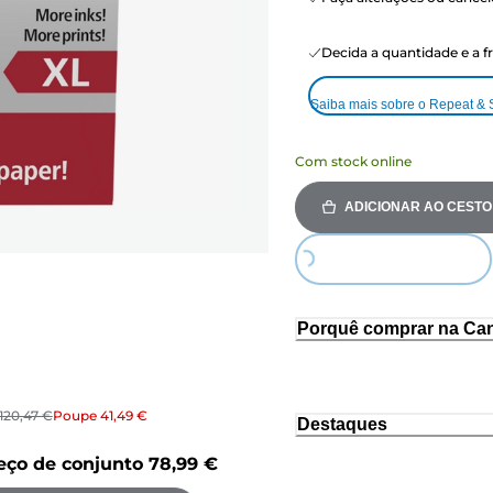
Decida a quantidade e a 
Saiba mais sobre o Repeat &
Com stock online
ADICIONAR AO CESTO
Loading...
Porquê comprar na Ca
120,47 €
Poupe
41,49 €
Destaques
eço de conjunto
78,99 €