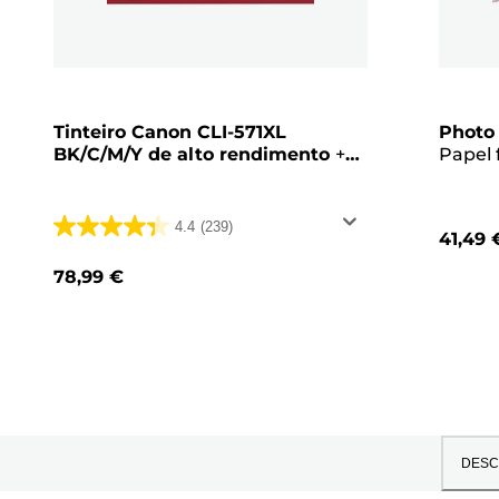
Tinteiro Canon CLI-571XL
Photo
BK/C/M/Y de alto rendimento
+
Papel 
Pack económico de papel
201 de 
fotográfico
Pacote
4.4
(239)
41,49 
4.4
em
78,99 €
5
estrelas.
239
análises
DESC