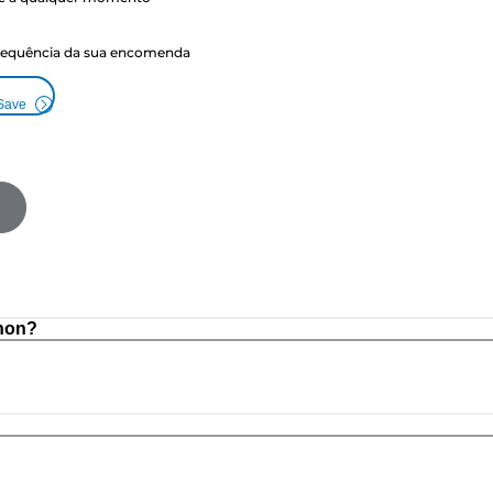
frequência da sua encomenda
 Save
non?