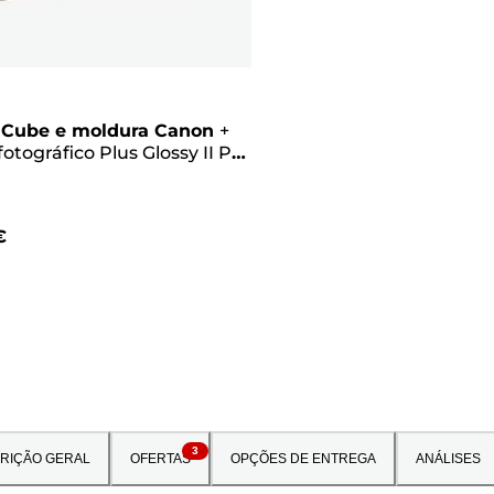
 Cube e moldura Canon
+
fotográfico Plus Glossy II PP-
13 x 13 cm (40 folhas) –
 criativo, rosa
€
3
RIÇÃO GERAL
OFERTAS
OPÇÕES DE ENTREGA
ANÁLISES