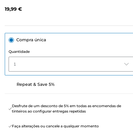
análises.
Link
19,99 €
para
a
mesma
página.
Compra única
Quantidade
1
Repeat & Save 5%
Desfrute de um desconto de 5% em todas as encomendas de
tinteiros ao configurar entregas repetidas
Faça alterações ou cancele a qualquer momento