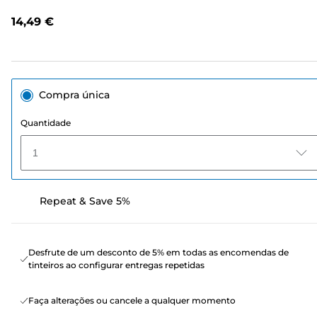
análises.
Link
14,49 €
para
a
mesma
página.
Compra única
Quantidade
1
Repeat & Save 5%
Desfrute de um desconto de 5% em todas as encomendas de
tinteiros ao configurar entregas repetidas
Faça alterações ou cancele a qualquer momento