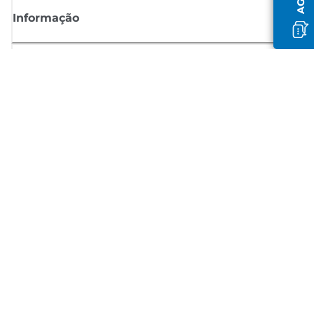
Informação
Shop
Registar-se para notícias Canon
Receba atualizações regulares por e-mail sobre novos produtos,
sugestões úteis e ofertas
REGISTE-SE
Termos de venda
Política de privacidade
Informações sobre cookies
Configurações de cookies