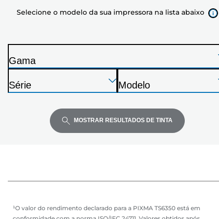
da
Selecione o modelo da sua impressora na lista abaixo
sua
impressora
na
lista
Gama
abaixo
I
Pressione
Pressione
Pressione
m
Série
Modelo
Enter
Enter
Enter
p
I
I
para
para
para
r
m
m
expandir
expandir
expandir
e
p
p
MOSTRAR RESULTADOS DE TINTA
s
r
r
s
e
e
o
s
s
r
s
s
a
o
o
r
r
a
a
¹O valor do rendimento declarado para a PIXMA TS6350 está em
conformidade com a norma ISO/IEC 24711. Valores obtidos após