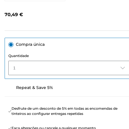
95
análises.
Link
70,49 €
para
a
mesma
página.
Compra única
Quantidade
1
Repeat & Save 5%
Desfrute de um desconto de 5% em todas as encomendas de
tinteiros ao configurar entregas repetidas
Faça alterações ou cancele a qualquer momento