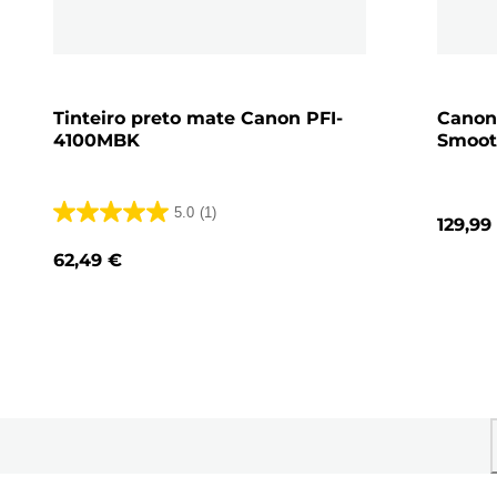
Tinteiro preto mate Canon PFI-
Canon
4100MBK
Smoot
5.0
(1)
129,99
5.0
em
62,49 €
5
estrelas.
1
análise