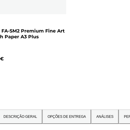
 FA-SM2 Premium Fine Art
h Paper A3 Plus
 €
DESCRIÇÃO GERAL
OPÇÕES DE ENTREGA
ANÁLISES
PE