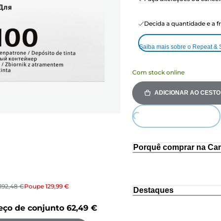
Decida a quantidade e a 
Saiba mais sobre o Repeat &
Com stock online
ADICIONAR AO CESTO
Loading...
Porquê comprar na Ca
192,48 €
Poupe
129,99 €
Destaques
eço de conjunto
62,49 €