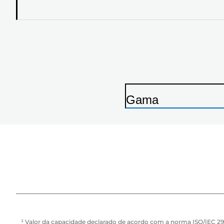
Gama
I
m
p
r
e
s
s
o
¹ Valor da capacidade declarado de acordo com a norma ISO/IEC 29