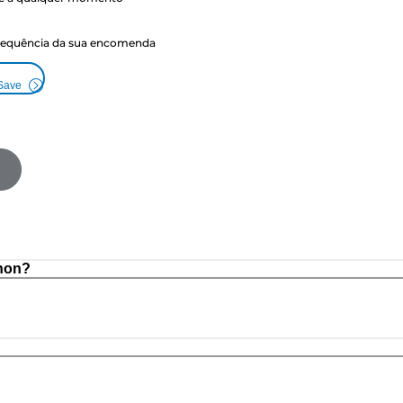
frequência da sua encomenda
 Save
non?