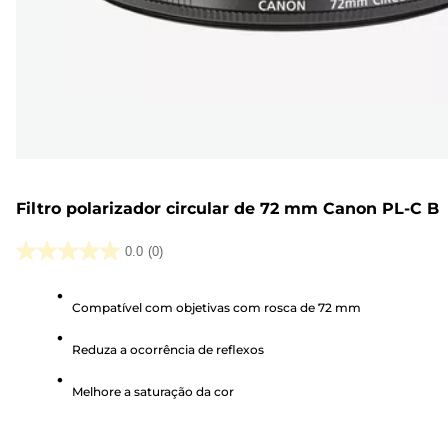
Filtro polarizador circular de 72 mm Canon PL-C B
0.0
(0)
0.0
em
Compatível com objetivas com rosca de 72 mm
5
estrelas.
Reduza a ocorrência de reflexos
Melhore a saturação da cor