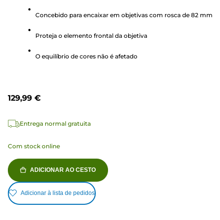
em
Concebido para encaixar em objetivas com rosca de 82 mm
5
estrelas.
Proteja o elemento frontal da objetiva
1
análise
O equilíbrio de cores não é afetado
129,99 €
Entrega normal gratuita
Com stock online
ADICIONAR AO CESTO
Adicionar à lista de pedidos