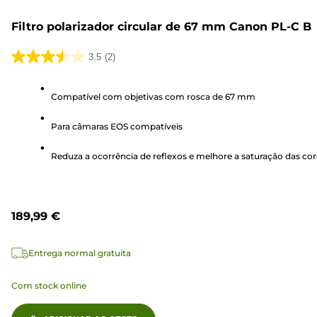
Filtro polarizador circular de 67 mm Canon PL-C B
3.5
(2)
3.5
em
Compatível com objetivas com rosca de 67 mm
5
estrelas.
Para câmaras EOS compatíveis
2
análises
Reduza a ocorrência de reflexos e melhore a saturação das cor
189,99 €
Entrega normal gratuita
Com stock online