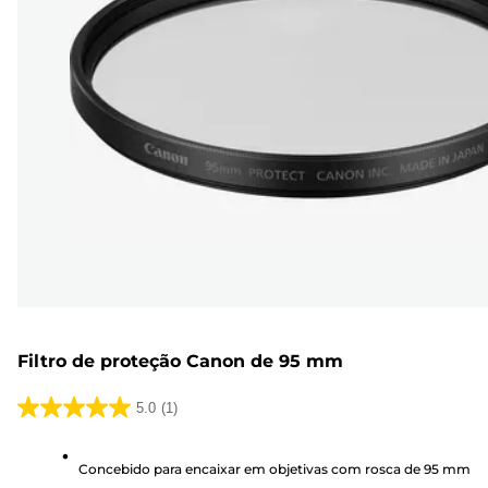
Filtro de proteção Canon de 95 mm
5.0
(1)
5.0
em
Concebido para encaixar em objetivas com rosca de 95 mm
5