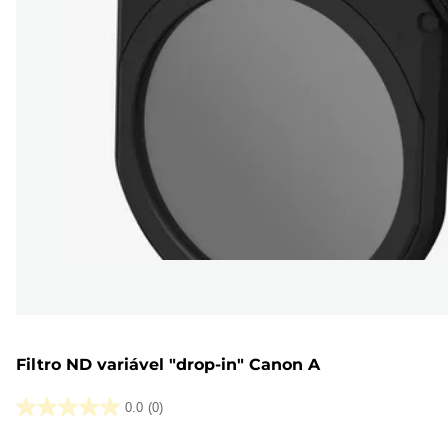
Filtro ND variável "drop-in" Canon A
0.0
(0)
0.0
em