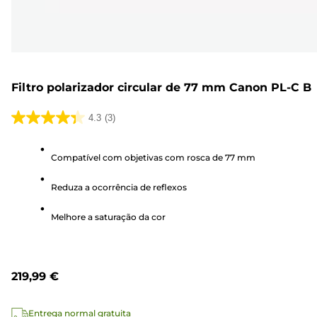
Filtro polarizador circular de 77 mm Canon PL-C B
4.3
(3)
4.3
em
Compatível com objetivas com rosca de 77 mm
5
estrelas.
Reduza a ocorrência de reflexos
3
análises
Melhore a saturação da cor
219,99 €
Entrega normal gratuita