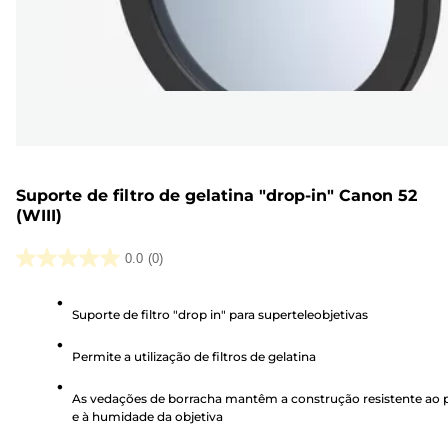
Suporte de filtro de gelatina "drop-in" Canon 52
(WIII)
0.0
(0)
0.0
em
Suporte de filtro "drop in" para superteleobjetivas
5
estrelas.
Permite a utilização de filtros de gelatina
As vedações de borracha mantêm a construção resistente ao 
e à humidade da objetiva