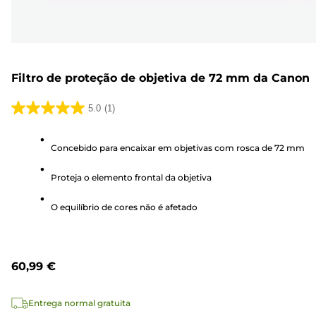
Filtro de proteção de objetiva de 72 mm da Canon
5.0
(1)
5.0
em
Concebido para encaixar em objetivas com rosca de 72 mm
5
estrelas.
Proteja o elemento frontal da objetiva
1
análise
O equilíbrio de cores não é afetado
60,99 €
Entrega normal gratuita