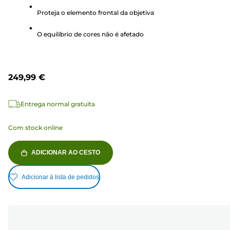
estrelas.
Proteja o elemento frontal da objetiva
1
análise
O equilíbrio de cores não é afetado
249,99 €
Entrega normal gratuita
Com stock online
ADICIONAR AO CESTO
Adicionar à lista de pedidos