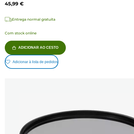
45,99 €
1
análise
Entrega normal gratuita
Com stock online
ADICIONAR AO CESTO
Adicionar à lista de pedidos