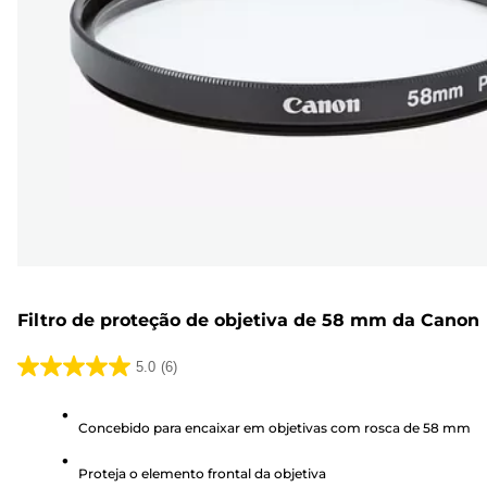
Filtro de proteção de objetiva de 58 mm da Canon
5.0
(6)
5.0
em
Concebido para encaixar em objetivas com rosca de 58 mm
5
estrelas.
Proteja o elemento frontal da objetiva
6