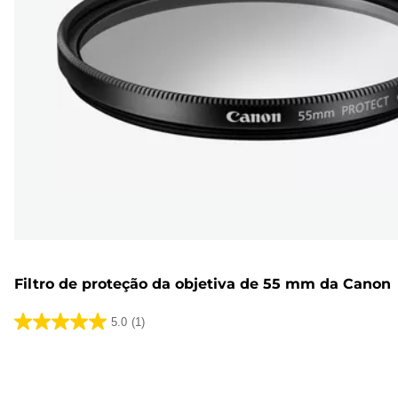
Filtro de proteção da objetiva de 55 mm da Canon
5.0
(1)
5.0
em
5
estrelas.