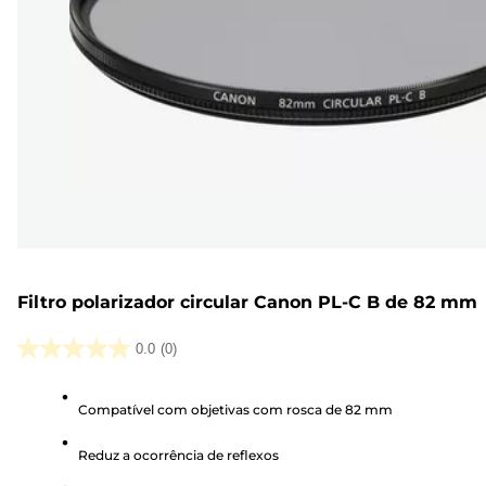
Filtro polarizador circular Canon PL-C B de 82 mm
0.0
(0)
0.0
em
Compatível com objetivas com rosca de 82 mm
5
estrelas.
Reduz a ocorrência de reflexos