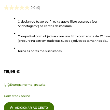
0.0
(0)
0.0
em
O design de baixo perfil evita que o filtro escureça (ou
5
"vinhetagem") os cantos da moldura
estrelas.
Compatível com objetivas com um filtro com rosca de 52 mm
(procure na extremidade das suas objetivas os tamanhos de
filtro com rosca)
Torna as cores mais saturadas
119,99 €
Entrega normal gratuita
Com stock online
ADICIONAR AO CESTO