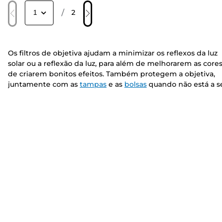
/
2
Os filtros de objetiva ajudam a minimizar os reflexos da luz
solar ou a reflexão da luz, para além de melhorarem as cores
de criarem bonitos efeitos. Também protegem a objetiva,
juntamente com as
tampas
e as
bolsas
quando não está a s
utilizada. Fixe-os na parte da frente da objetiva ou na ranhu
de filtros para objetivas num compartimento específico jun
à parte posterior da objetiva. Os filtros de objetiva Canon s
todos concebidos para proporcionar um efeito específico q
pode ajudar a melhorar o aspeto final de uma imagem, da
polarização à densidade neutra, temos uma seleção variada
de filtros para objetivas Canon para todos os géneros.
Os filtros de objetiva mais populares incluem o
Filtro
Polarizador Circular de 77 mm PL-C B