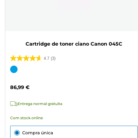
Cartridge de toner ciano Canon 045C
4.7
(3)
4.7
em
Cartucho
5
de
estrelas.
cor
86,99 €
3
análises
Entrega normal gratuita
Com stock online
Compra única