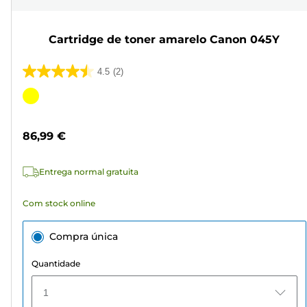
Cartridge de toner amarelo Canon 045Y
4.5
(2)
4.5
em
Cartucho
5
de
estrelas.
cor
86,99 €
2
análises
Entrega normal gratuita
Com stock online
Compra única
Quantidade
1