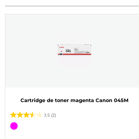
Cartridge de toner magenta Canon 045M
3.5
(2)
3.5
em
Cartucho
5
de