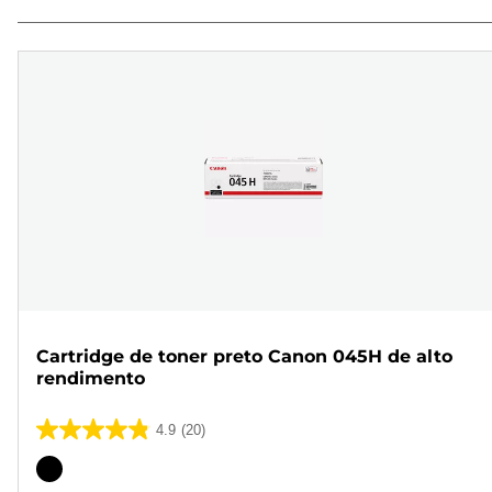
Cartridge de toner preto Canon 045H de alto
rendimento
4.9
(20)
4.9
em
Cartucho