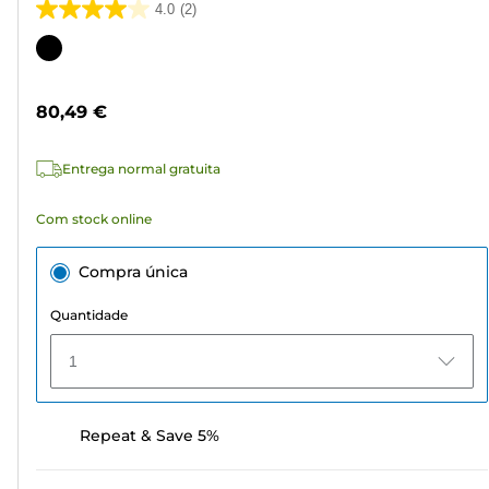
4.0
(2)
4.0
em
Cartucho
5
de
estrelas.
cor
80,49 €
2
análises
Entrega normal gratuita
Com stock online
Compra única
Quantidade
1
Repeat & Save 5%