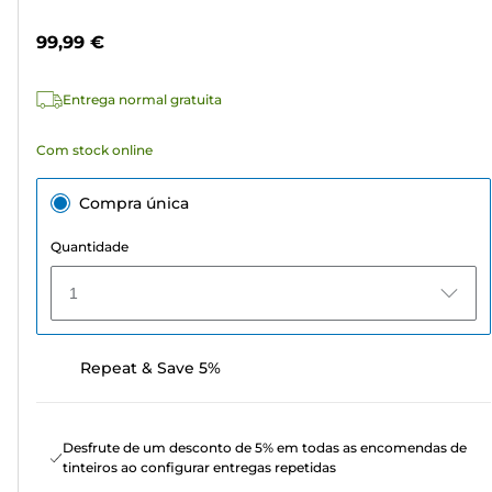
5
de
estrelas.
cor
99,99 €
20
análises
Entrega normal gratuita
Com stock online
Compra única
Quantidade
1
Repeat & Save 5%
Desfrute de um desconto de 5% em todas as encomendas de
tinteiros ao configurar entregas repetidas