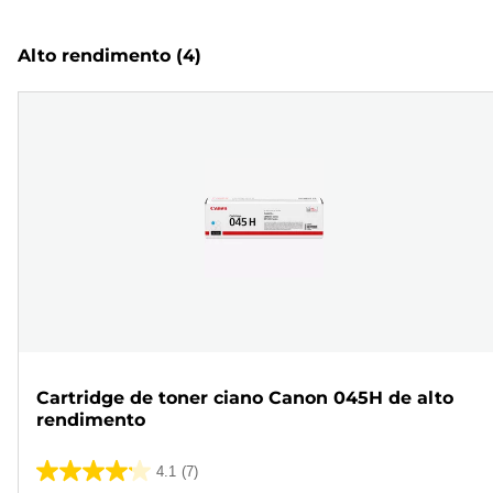
Alto rendimento
(4)
Cartridge de toner ciano Canon 045H de alto
rendimento
4.1
(7)
4.1