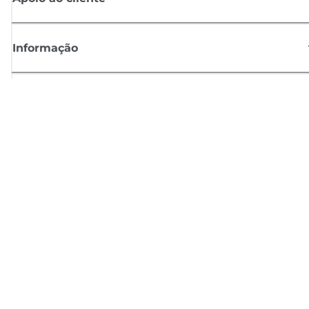
Informação
Shop
Registar-se para notícias Canon
Receba atualizações regulares por e-mail sobre novos produtos,
sugestões úteis e ofertas
REGISTE-SE
Termos de venda
Política de privacidade
Informações sobre cookies