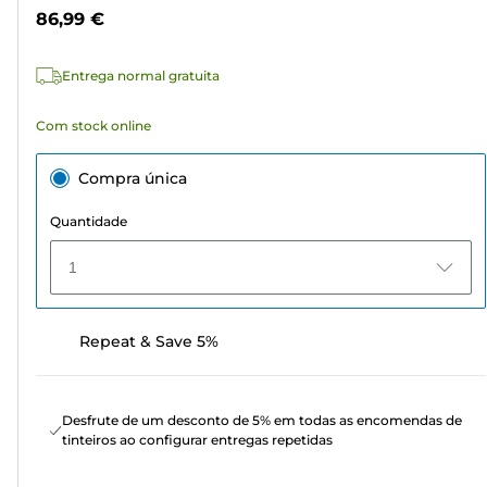
estrelas.
cor
86,99 €
2
análises
Entrega normal gratuita
Com stock online
Compra única
Quantidade
1
Repeat & Save 5%
Desfrute de um desconto de 5% em todas as encomendas de
tinteiros ao configurar entregas repetidas