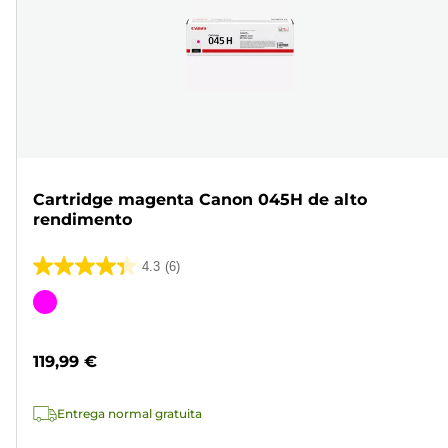
Cartridge magenta Canon 045H de alto
rendimento
4.3
(6)
4.3
em
Cartucho
5
de
estrelas.
cor
119,99 €
6
análises
Entrega normal gratuita