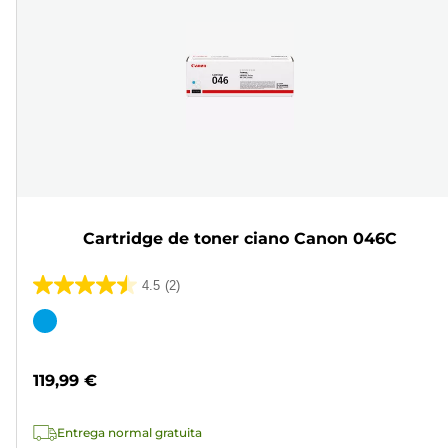
Cartridge de toner ciano Canon 046C
4.5
(2)
4.5
em
Cartucho
5
de
estrelas.
cor
119,99 €
2
análises
Entrega normal gratuita