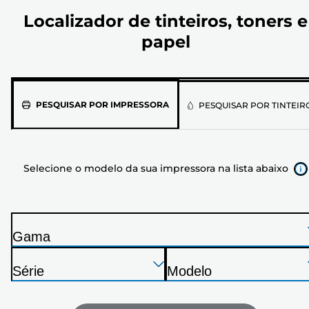
Localizador de tinteiros, toners e
papel
Selecione
PESQUISAR POR IMPRESSORA
PESQUISAR POR TINTEIR
o
modelo
da
Selecione o modelo da sua impressora na lista abaixo
sua
impressora
na
lista
Gama
abaixo
I
Pressione
Pressione
Pressione
m
Série
Modelo
Enter
Enter
Enter
p
I
I
para
para
para
r
m
m