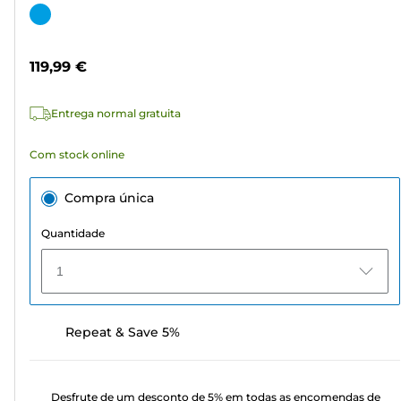
em
Cartucho
5
de
estrelas.
cor
119,99 €
7
análises
Entrega normal gratuita
Com stock online
Compra única
Quantidade
1
Repeat & Save 5%
Desfrute de um desconto de 5% em todas as encomendas de