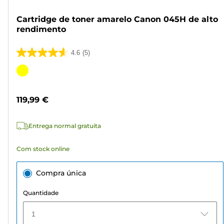
Cartridge de toner amarelo Canon 045H de alto
rendimento
4.6
(5)
4.6
em
Cartucho
5
de
estrelas.
cor
119,99 €
5
análises
Entrega normal gratuita
Com stock online
Compra única
Quantidade
1