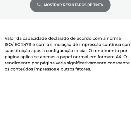
expandir
expandir
expandir
e
p
p
MOSTRAR RESULTADOS DE TINTA
s
r
r
s
e
e
o
s
s
r
s
s
Valor da capacidade declarado de acordo com a norma
a
o
o
ISO/IEC 24711 e com a simulação de impressão contínua co
r
r
substituição após a configuração inicial. O rendimento por
a
a
página aplica-se apenas a papel normal em formato A4. O
rendimento por página varia significativamente consoante
os conteúdos impressos e outros fatores.