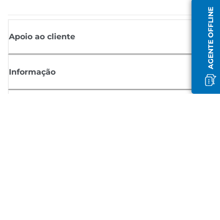
AGENTE OFFLINE
Apoio ao cliente
Informação
Shop
Registar-se para notícias Canon
Receba atualizações regulares por e-mail sobre novos produtos,
sugestões úteis e ofertas
REGISTE-SE