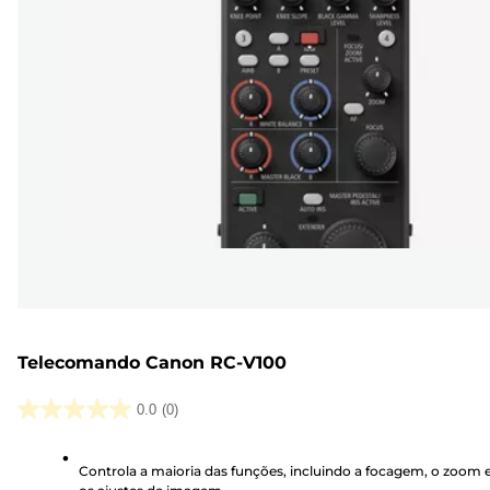
Telecomando Canon RC-V100
0.0
(0)
0.0
em
Controla a maioria das funções, incluindo a focagem, o zoom 
5