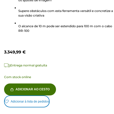
os ajustes de imagem
estrelas.
Supere obstáculos com esta ferramenta versátil e concretize a
sua visão criativa
O alcance de 10 m pode ser estendido para 100 m com o cabo
RR-100
3.349,99 €
Entrega normal gratuita
Com stock online
ADICIONAR AO CESTO
Adicionar à lista de pedidos