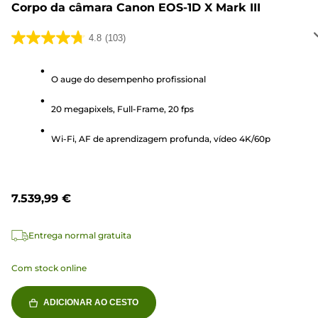
Corpo da câmara Canon EOS-1D X Mark III
4.8
(103)
4.8
em
5
O auge do desempenho profissional
estrelas.
20 megapixels, Full-Frame, 20 fps
103
análises
Wi-Fi, AF de aprendizagem profunda, vídeo 4K/60p
7.539,99 €
Entrega normal gratuita
Com stock online
ADICIONAR AO CESTO