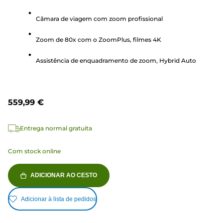
em
5
Câmara de viagem com zoom profissional
estrelas.
Zoom de 80x com o ZoomPlus, filmes 4K
74
análises
Assistência de enquadramento de zoom, Hybrid Auto
559,99 €
Entrega normal gratuita
Com stock online
ADICIONAR AO CESTO
Adicionar à lista de pedidos