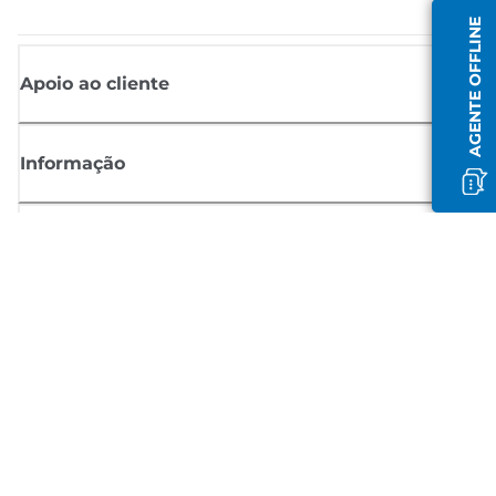
AGENTE OFFLINE
Apoio ao cliente
Informação
Shop
Registar-se para notícias Canon
Receba atualizações regulares por e-mail sobre novos produtos,
sugestões úteis e ofertas
REGISTE-SE