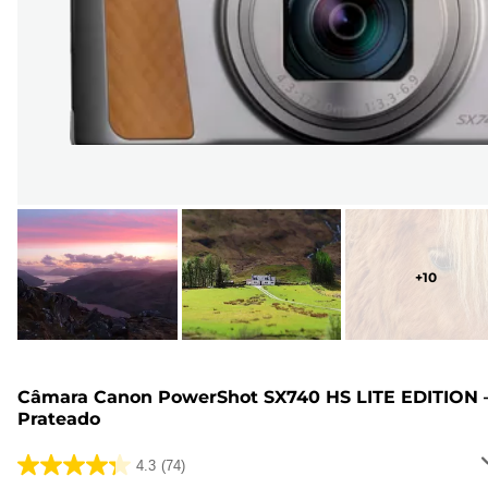
+
10
Câmara Canon PowerShot SX740 HS LITE EDITION 
Prateado
4.3
(74)
4.3