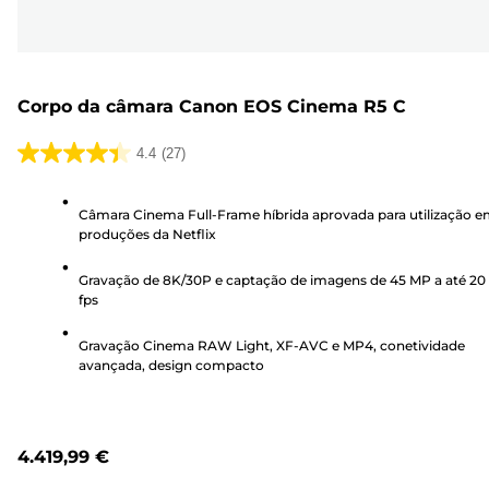
Corpo da câmara Canon EOS Cinema R5 C
4.4
(27)
4.4
em
Câmara Cinema Full-Frame híbrida aprovada para utilização 
5
produções da Netflix
estrelas.
27
Gravação de 8K/30P e captação de imagens de 45 MP a até 20
análises
fps
Gravação Cinema RAW Light, XF-AVC e MP4, conetividade
avançada, design compacto
4.419,99 €