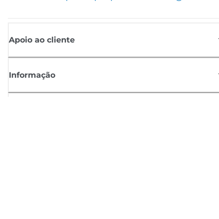
Apoio ao cliente
Informação
Shop
Registar-se para notícias Canon
Receba atualizações regulares por e-mail sobre novos produtos,
sugestões úteis e ofertas
REGISTE-SE