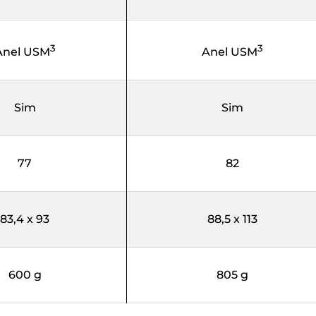
3
3
Anel USM
Anel USM
Sim
Sim
77
82
83,4 x 93
88,5 x 113
600 g
805 g