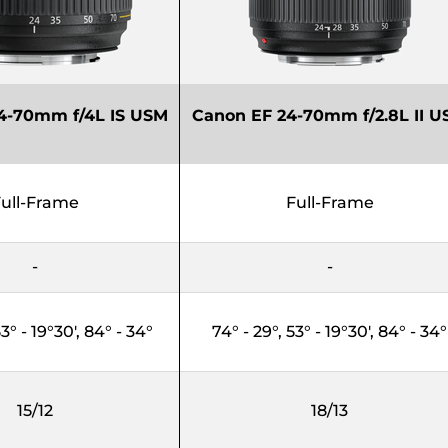
4-70mm f/4L IS USM
Canon EF 24-70mm f/2.8L II 
ull-Frame
Full-Frame
-
-
53° - 19°30', 84° - 34°
74° - 29°, 53° - 19°30', 84° - 34°
15/12
18/13