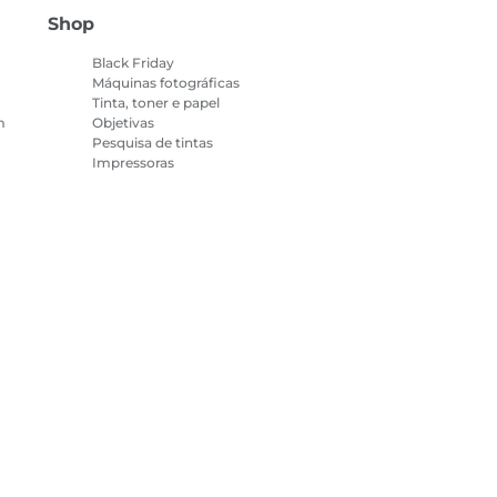
Shop
Black Friday
Máquinas fotográficas
Tinta, toner e papel
m
Objetivas
Pesquisa de tintas
Impressoras
Câmaras de vídeo
Acessórios e
k
merchandising
Mais vendidos
 sobre cookies
Configurações de cookies