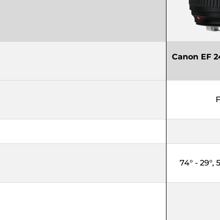
Canon EF 2
F
74° - 29°, 