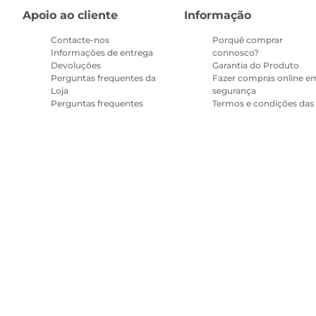
Apoio ao cliente
Informação
Contacte-nos
Porquê comprar
Informações de entrega
connosco?
Devoluções
Garantia do Produto
Perguntas frequentes da
Fazer compras online e
Loja
segurança
Perguntas frequentes
Termos e condições das
Repeat & Save
promoções
Termos e condições da
subscrição do Printer In
Mapa do site
Termos de venda
Política de privacidade
Informações