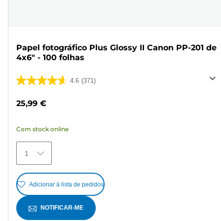
Papel fotográfico Plus Glossy II Canon PP-201 de
4x6" - 100 folhas
4.6
(371)
4.6
em
25,99 €
5
estrelas.
Com stock online
371
análises
1
Adicionar à lista de pedidos
NOTIFICAR-ME