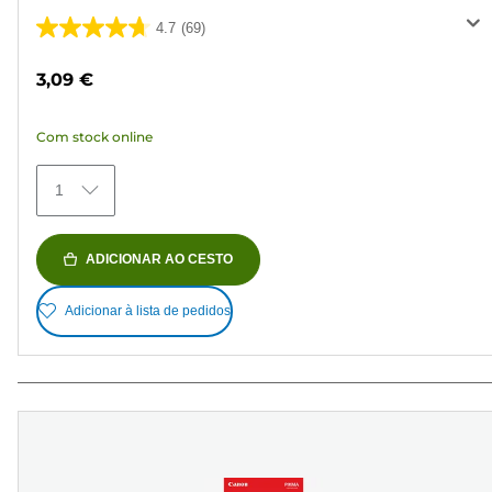
4.7
(69)
4.7
em
3,09 €
5
estrelas.
Com stock online
69
análises
1
ADICIONAR AO CESTO
Adicionar à lista de pedidos