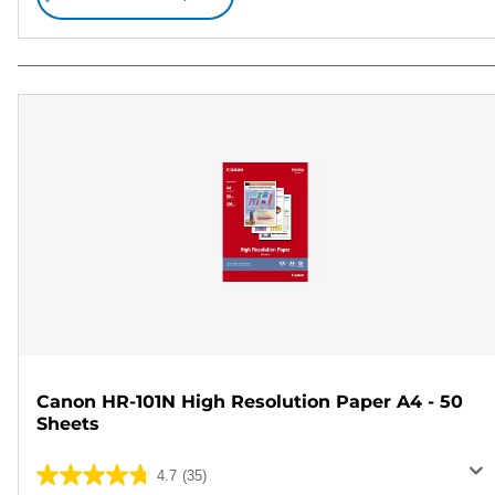
Canon HR-101N High Resolution Paper A4 - 50
Sheets
4.7
(35)
4.7