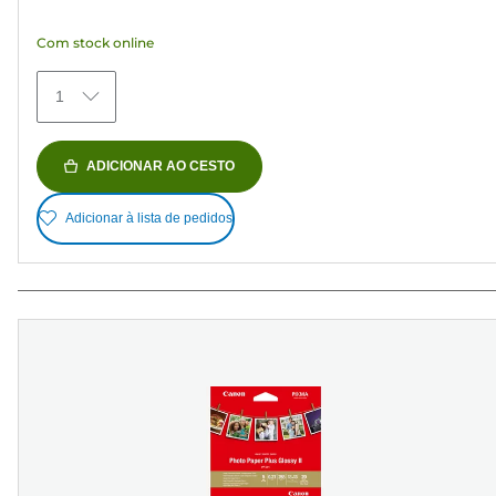
estrelas.
Com stock online
152
análises
1
ADICIONAR AO CESTO
Adicionar à lista de pedidos