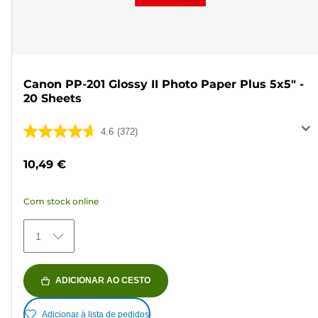
Canon PP-201 Glossy II Photo Paper Plus 5x5" -
20 Sheets
4.6
(372)
4.6
em
10,49 €
5
estrelas.
Com stock online
372
análises
1
ADICIONAR AO CESTO
Adicionar à lista de pedidos