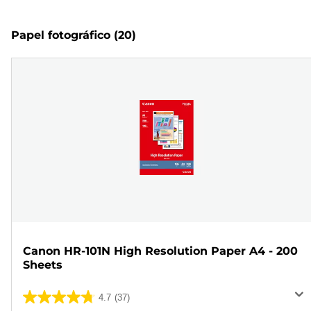
Papel fotográfico
(20)
Canon HR-101N High Resolution Paper A4 - 200
Sheets
4.7
(37)
4.7