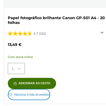
Papel fotográfico brilhante Canon GP-501 A4 - 20
folhas
4.7
(152)
4.7
em
13,49 €
5
estrelas.
Com stock online
152
análises
1
ADICIONAR AO CESTO
Adicionar à lista de pedidos