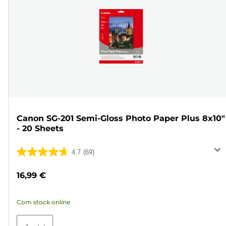
Canon SG-201 Semi-Gloss Photo Paper Plus 8x10"
- 20 Sheets
4.7
(69)
4.7
em
16,99 €
5
estrelas.
Com stock online
69
análises