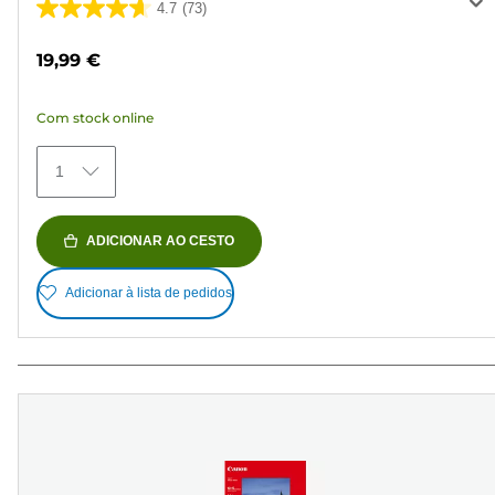
4.7
(73)
4.7
em
19,99 €
5
estrelas.
Com stock online
73
análises
1
ADICIONAR AO CESTO
Adicionar à lista de pedidos