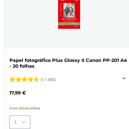
Papel fotográfico Plus Glossy II Canon PP-201 A4
- 20 folhas
4.7
(481)
4.7
em
17,99 €
5
estrelas.
Com stock online
481
análises
1