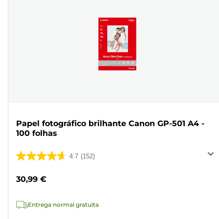
Papel fotográfico brilhante Canon GP-501 A4 -
100 folhas
4.7
(152)
4.7
em
30,99 €
5
estrelas.
Entrega normal gratuita
152