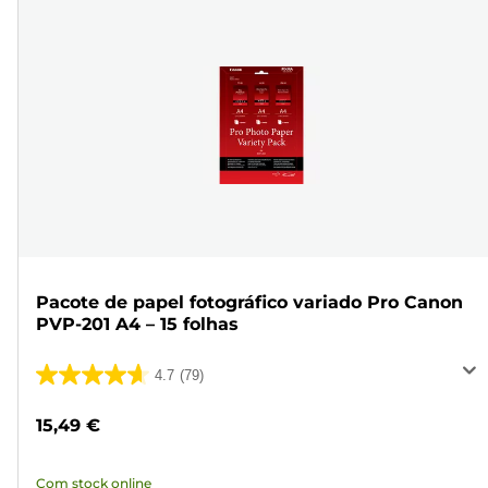
Pacote de papel fotográfico variado Pro Canon
PVP-201 A4 – 15 folhas
4.7
(79)
4.7
em
15,49 €
5
estrelas.
Com stock online