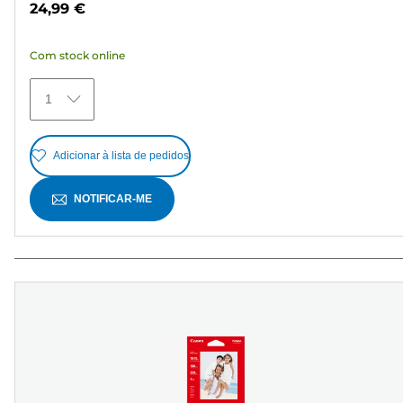
24,99 €
5
estrelas.
Com stock online
5
análises
1
Adicionar à lista de pedidos
NOTIFICAR-ME