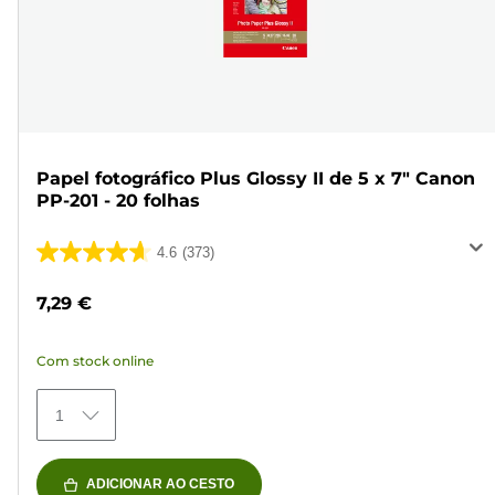
Papel fotográfico Plus Glossy II de 5 x 7" Canon
PP-201 - 20 folhas
4.6
(373)
4.6
em
7,29 €
5
estrelas.
Com stock online
373
análises
1
ADICIONAR AO CESTO