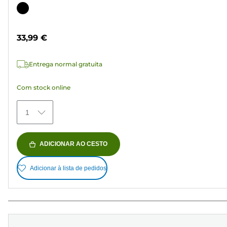
em
Cartucho
5
de
estrelas.
cor
33,99 €
37
análises
Entrega normal gratuita
Com stock online
1
ADICIONAR AO CESTO
Adicionar à lista de pedidos