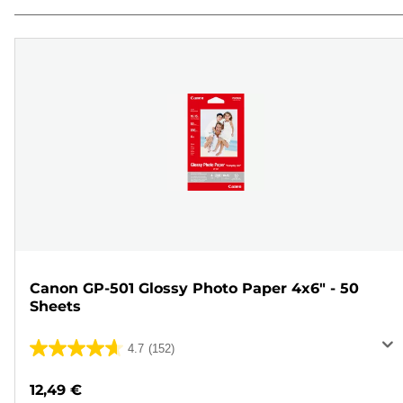
Canon GP-501 Glossy Photo Paper 4x6" - 50
Sheets
4.7
(152)
4.7
em
12,49 €
5