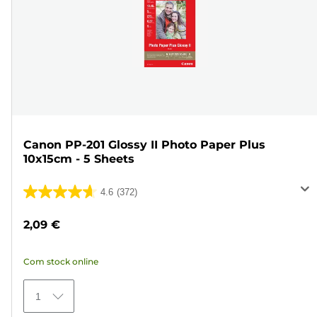
Canon PP-201 Glossy II Photo Paper Plus
10x15cm - 5 Sheets
4.6
(372)
4.6
em
2,09 €
5
estrelas.
Com stock online
372
análises
1