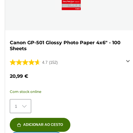
Canon GP-501 Glossy Photo Paper 4x6" - 100
Sheets
4.7
(152)
4.7
em
20,99 €
5
estrelas.
Com stock online
152
análises
1
ADICIONAR AO CESTO