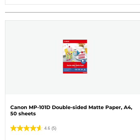
Canon MP-101D Double-sided Matte Paper, A4,
50 sheets
4.6
(5)
4.6
em