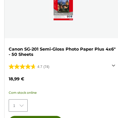
Canon SG-201 Semi-Gloss Photo Paper Plus 4x6"
- 50 Sheets
4.7
(74)
4.7
em
18,99 €
5
estrelas.
Com stock online
74
análises
1