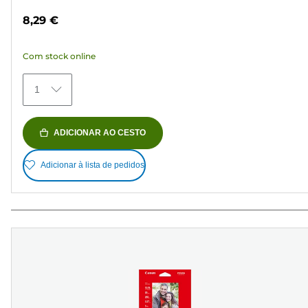
em
8,29 €
5
estrelas.
Com stock online
35
análises
1
ADICIONAR AO CESTO
Adicionar à lista de pedidos