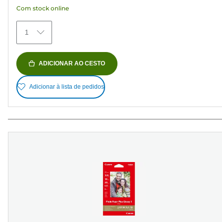
análises
Com stock online
1
ADICIONAR AO CESTO
Adicionar à lista de pedidos