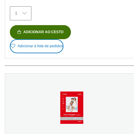
79
análises
1
ADICIONAR AO CESTO
Adicionar à lista de pedidos