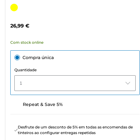
em
Cartucho
5
de
estrelas.
cor
26,99 €
58
análises
Com stock online
Compra única
Quantidade
1
Repeat & Save 5%
Desfrute de um desconto de 5% em todas as encomendas de
tinteiros ao configurar entregas repetidas