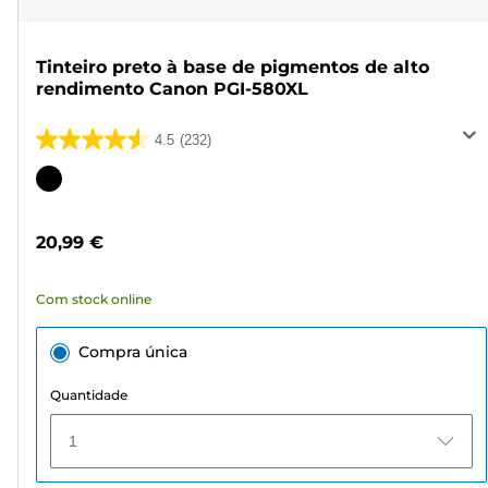
Tinteiro preto à base de pigmentos de alto
rendimento Canon PGI-580XL
4.5
(232)
4.5
em
Cartucho
5
de
estrelas.
cor
20,99 €
232
análises
Com stock online
Compra única
Quantidade
1