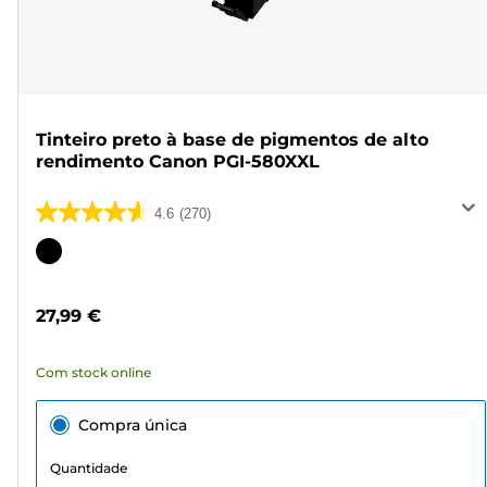
Tinteiro preto à base de pigmentos de alto
rendimento Canon PGI-580XXL
4.6
(270)
4.6
em
Cartucho
5
de
estrelas.
cor
27,99 €
270
análises
Com stock online
Compra única
Quantidade