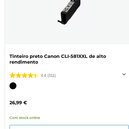
Tinteiro preto Canon CLI-581XXL de alto
rendimento
4.4
(311)
4.4
em
Cartucho
5
de
estrelas.
cor
26,99 €
311
análises
Com stock online