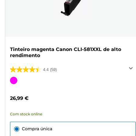
Tinteiro magenta Canon CLI-581XXL de alto
rendimento
4.4
(59)
4.4
em
Cartucho
5
de
estrelas.
cor
26,99 €
59
análises
Com stock online
Compra única