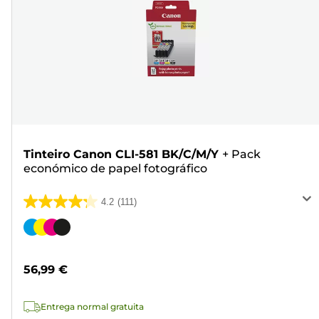
Tinteiro Canon CLI-581 BK/C/M/Y
+
Pack
económico de papel fotográfico
4.2
(111)
4.2
em
Cartucho
5
de
estrelas.
cor
56,99 €
111
análises
Entrega normal gratuita