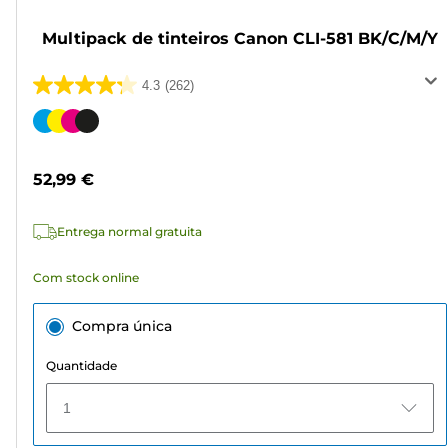
Multipack de tinteiros Canon CLI-581 BK/C/M/Y
4.3
(262)
4.3
em
Cartucho
5
de
estrelas.
cor
52,99 €
262
análises
Entrega normal gratuita
Com stock online
Compra única
Quantidade
1