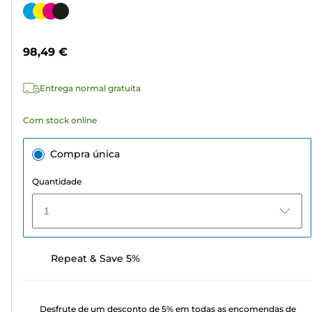
em
Cartucho
5
de
estrelas.
cor
98,49 €
311
análises
Entrega normal gratuita
Com stock online
Compra única
Quantidade
1
Repeat & Save 5%
Desfrute de um desconto de 5% em todas as encomendas de