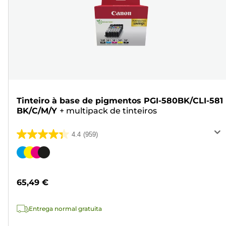
Tinteiro à base de pigmentos PGI-580BK/CLI-581
BK/C/M/Y
+
multipack de tinteiros
4.4
(959)
4.4
em
Cartucho
5
de
estrelas.
cor
65,49 €
959
análises
Entrega normal gratuita