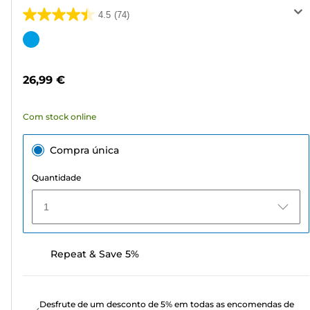
4.5
(74)
4.5
em
Cartucho
5
de
estrelas.
cor
26,99 €
74
análises
Com stock online
Compra única
Quantidade
1
Repeat & Save 5%
Desfrute de um desconto de 5% em todas as encomendas de