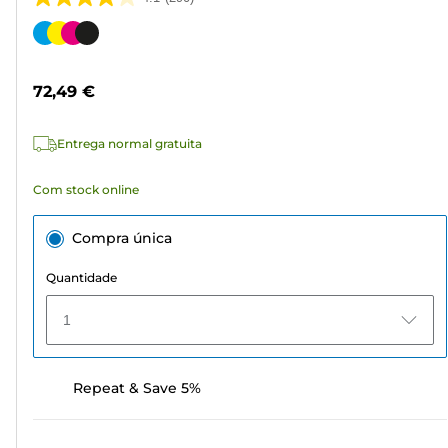
4.1
em
Cartucho
5
de
estrelas.
cor
72,49 €
290
análises
Entrega normal gratuita
Com stock online
Compra única
Quantidade
1
Repeat & Save 5%