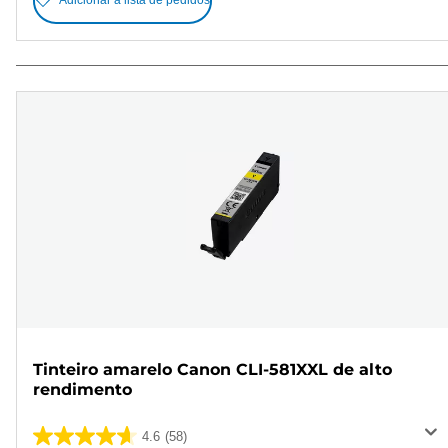
Adicionar à lista de pedidos
Tinteiro amarelo Canon CLI-581XXL de alto
rendimento
4.6
(58)
4.6