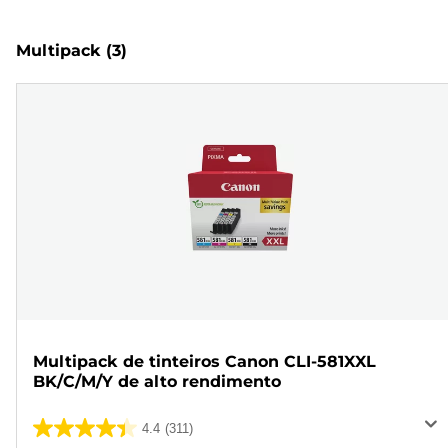
Multipack
(3)
Multipack de tinteiros Canon CLI-581XXL
BK/C/M/Y de alto rendimento
4.4
(311)
4.4