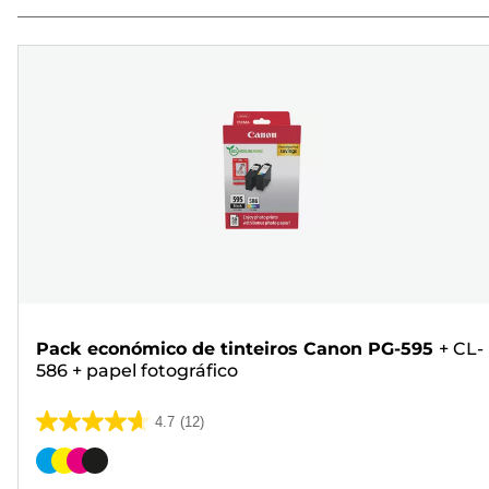
Pack económico de tinteiros Canon PG-595
+
CL-
586
+
papel fotográfico
4.7
(12)
4.7
em
Cartucho
5
de