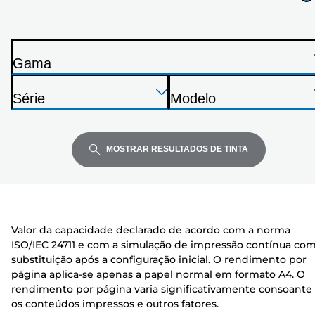
impressora
na
lista
Gama
abaixo
I
Pressione
Pressione
Pressione
m
Série
Modelo
Enter
Enter
Enter
p
I
I
para
para
para
r
m
m
expandir
expandir
expandir
e
p
p
MOSTRAR RESULTADOS DE TINTA
s
r
r
s
e
e
o
s
s
r
s
s
Valor da capacidade declarado de acordo com a norma
a
o
o
ISO/IEC 24711 e com a simulação de impressão contínua co
r
r
substituição após a configuração inicial. O rendimento por
a
a
página aplica-se apenas a papel normal em formato A4. O
rendimento por página varia significativamente consoante
os conteúdos impressos e outros fatores.