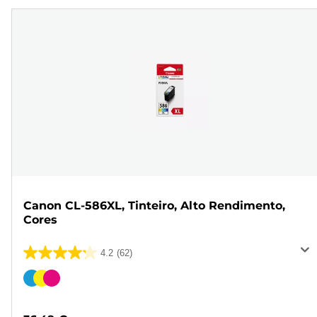
Canon CL-586XL, Tinteiro, Alto Rendimento,
Cores
4.2
(62)
4.2
em
Cartucho
5
de
estrelas.
cor