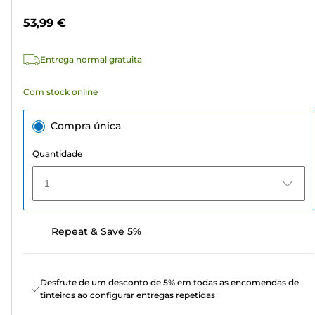
estrelas.
cor
53,99 €
12
análises
Entrega normal gratuita
Com stock online
Compra única
Quantidade
1
Repeat & Save 5%
Desfrute de um desconto de 5% em todas as encomendas de
tinteiros ao configurar entregas repetidas