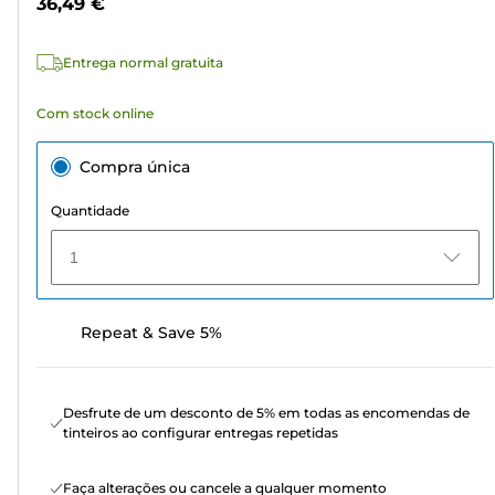
36,49 €
62
análises
Entrega normal gratuita
Com stock online
Compra única
Quantidade
1
Repeat & Save 5%
Desfrute de um desconto de 5% em todas as encomendas de
tinteiros ao configurar entregas repetidas
Faça alterações ou cancele a qualquer momento