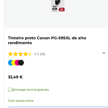
Tinteiro preto Canon PG-595XL de alto
rendimento
4.3
(40)
4.3
em
Cartucho
5
de
estrelas.
cor
32,49 €
40
análises
Entrega normal gratuita
Com stock online