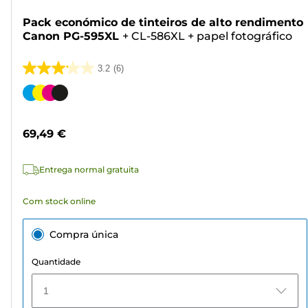
Pack económico de tinteiros de alto rendimento
Canon PG-595XL
+
CL-586XL
+
papel fotográfico
3.2
(6)
3.2
em
Cartucho
5
de
estrelas.
cor
69,49 €
6
análises
Entrega normal gratuita
Com stock online
Compra única
Quantidade
1