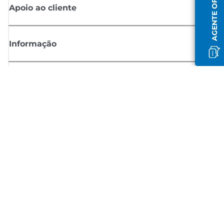
AGENTE OFFLINE
Apoio ao cliente
Informação
Shop
Registar-se para notícias Canon
Receba atualizações regulares por e-mail sobre novos produtos,
sugestões úteis e ofertas
REGISTE-SE
Termos de venda
Política de privacidade