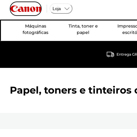
Loja
Máquinas
Tinta, toner e
Impresso
fotográficas
papel
escritó
Entrega G
Papel, toners e tinteiro