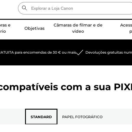
ras e
Câmaras de filmar e de
Acess
Objetivas
rio
vídeo
p
RATUITA para encomendas de 30 € ou mais
Devoluções gratuitas num 
s compatíveis com a sua
PIX
STANDARD
PAPEL FOTOGRÁFICO