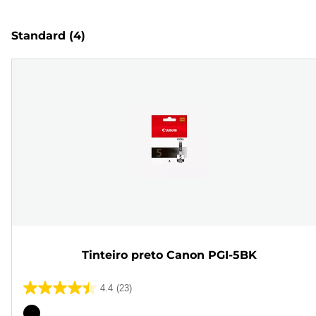
Standard
(4)
Tinteiro preto Canon PGI-5BK
4.4
(23)
4.4
em
Cartucho