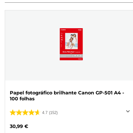
Papel fotográfico brilhante Canon GP-501 A4 -
100 folhas
4.7
(152)
4.7
em
30,99 €
5