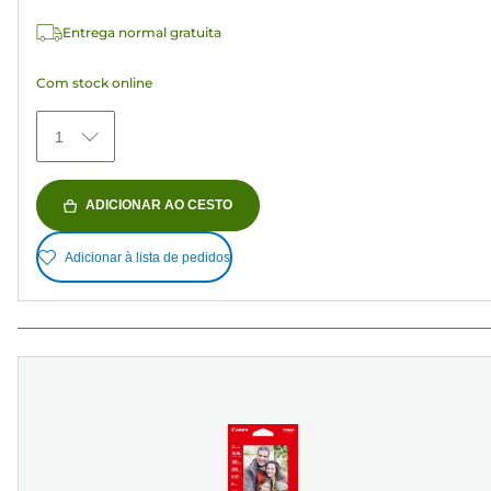
estrelas.
Entrega normal gratuita
152
análises
Com stock online
1
ADICIONAR AO CESTO
Adicionar à lista de pedidos