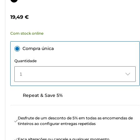
5
de
estrelas.
cor
19,49 €
23
análises
Com stock online
Compra única
Quantidade
1
Repeat & Save 5%
Desfrute de um desconto de 5% em todas as encomendas de
tinteiros ao configurar entregas repetidas
Faça alterações ou cancele a qualquer momento