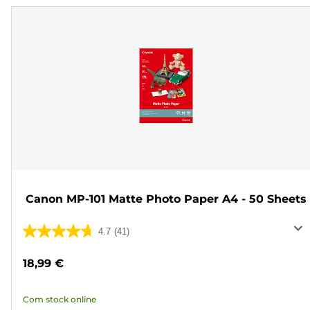
Canon MP-101 Matte Photo Paper A4 - 50 Sheets
4.7
(41)
4.7
em
18,99 €
5
estrelas.
Com stock online
41