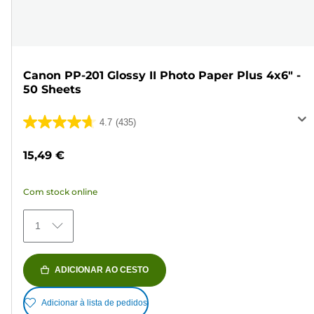
Canon PP-201 Glossy II Photo Paper Plus 4x6" -
50 Sheets
4.7
(435)
4.7
em
15,49 €
5
estrelas.
Com stock online
435
análises
1
ADICIONAR AO CESTO
Adicionar à lista de pedidos