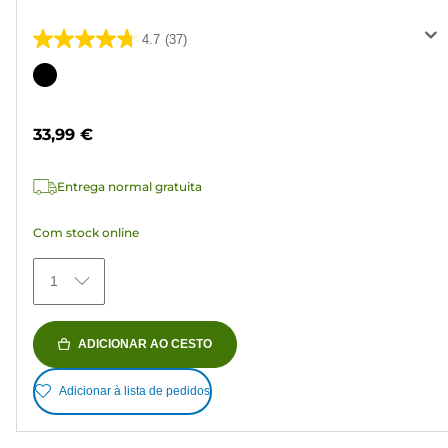
4.7
(37)
4.7
em
Cartucho
5
de
estrelas.
cor
33,99 €
37
análises
Entrega normal gratuita
Com stock online
1
ADICIONAR AO CESTO
Adicionar à lista de pedidos