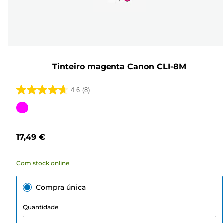
Tinteiro magenta Canon CLI-8M
4.6
(8)
4.6
em
Cartucho
5
de
estrelas.
cor
17,49 €
8
análises
Com stock online
Compra única
Quantidade