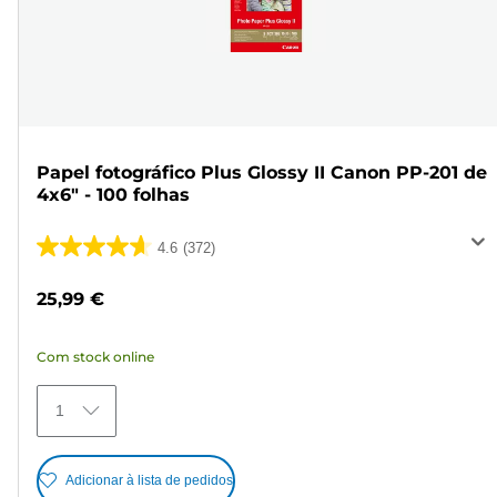
Papel fotográfico Plus Glossy II Canon PP-201 de
4x6" - 100 folhas
4.6
(372)
4.6
em
25,99 €
5
estrelas.
Com stock online
372
análises
1
Adicionar à lista de pedidos