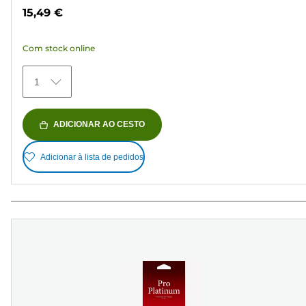
em
15,49 €
5
estrelas.
Com stock online
79
análises
1
ADICIONAR AO CESTO
Adicionar à lista de pedidos