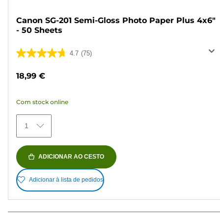
Canon SG-201 Semi-Gloss Photo Paper Plus 4x6"
- 50 Sheets
4.7
(75)
4.7
em
18,99 €
5
estrelas.
Com stock online
75
análises
1
ADICIONAR AO CESTO
Adicionar à lista de pedidos