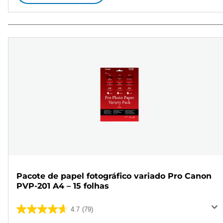
Pacote de papel fotográfico variado Pro Canon
PVP-201 A4 – 15 folhas
4.7
(79)
4.7