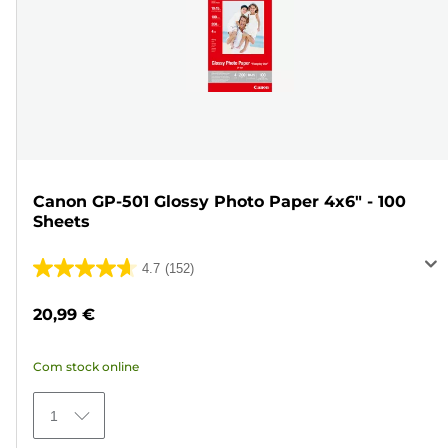
Canon GP-501 Glossy Photo Paper 4x6" - 100
Sheets
4.7
(152)
4.7
em
20,99 €
5
estrelas.
Com stock online
152
análises
1