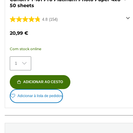
50 sheets
4.8
(154)
4.8
em
20,99 €
5
estrelas.
Com stock online
154
análises
1
ADICIONAR AO CESTO
Adicionar à lista de pedidos