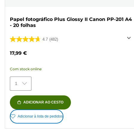
Papel fotográfico Plus Glossy II Canon PP-201 A4
- 20 folhas
4.7
(482)
4.7
em
17,99 €
5
estrelas.
Com stock online
482
análises
1
ADICIONAR AO CESTO
Adicionar à lista de pedidos