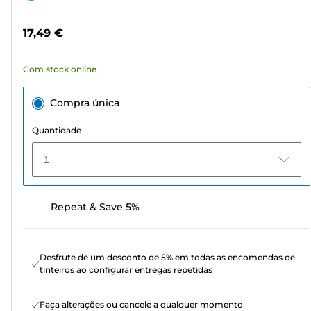
5
de
estrelas.
cor
17,49 €
28
análises
Com stock online
Compra única
Quantidade
1
Repeat & Save 5%
Desfrute de um desconto de 5% em todas as encomendas de
tinteiros ao configurar entregas repetidas
Faça alterações ou cancele a qualquer momento