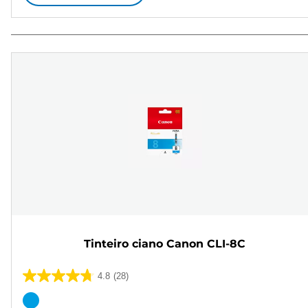
Tinteiro ciano Canon CLI-8C
4.8
(28)
4.8
em
Cartucho