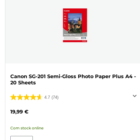
Canon SG-201 Semi-Gloss Photo Paper Plus A4 -
20 Sheets
4.7
(74)
4.7
em
19,99 €
5
estrelas.
Com stock online
74
análises