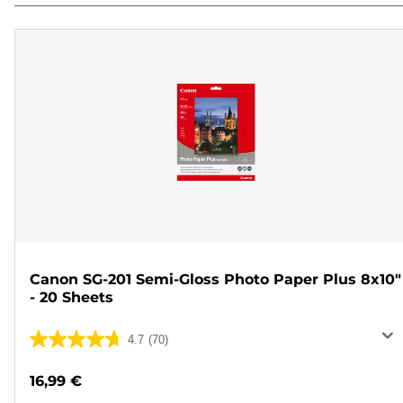
Canon SG-201 Semi-Gloss Photo Paper Plus 8x10"
- 20 Sheets
4.7
(70)
4.7
em
16,99 €
5