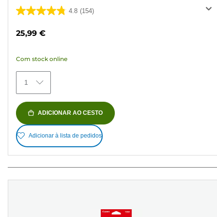
4.8
(154)
4.8
em
25,99 €
5
estrelas.
Com stock online
154
análises
1
ADICIONAR AO CESTO
Adicionar à lista de pedidos