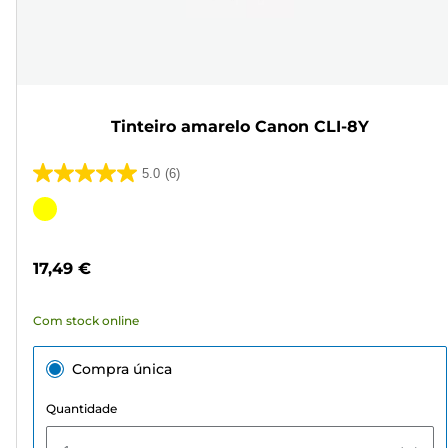
Tinteiro amarelo Canon CLI-8Y
5.0
(6)
5.0
em
Cartucho
5
de
estrelas.
cor
17,49 €
6
análises
Com stock online
Compra única
Quantidade